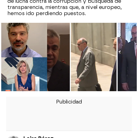
de lucha contra la corrupción y búsqueda de
transparencia, mientras que, a nivel europeo,
hemos ido perdiendo puestos.
Page considera que la corrupción ha
traído "barra libre" y "más cesiones" para
los independentistas"
¿Qué cambia con el Plan Anticorrupción
presentado por Sánchez? Más reformas
que novedades entre las 15 medidas
¿Operación de maquillaje o medidas
eficaces? Dos magistrados analizan en
Espejo el paquete anticorrupción de
Sánchez