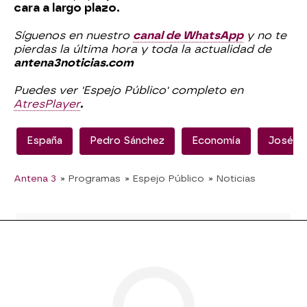
cara a largo plazo.
Síguenos en nuestro
canal de WhatsApp
y no te
pierdas la última hora y toda la actualidad de
antena3noticias.com
Puedes ver 'Espejo Público' completo en
AtresPlayer
.
España
Pedro Sánchez
Economía
José Lu
Antena 3
» Programas
» Espejo Público
» Noticias