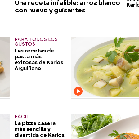
Una receta infalible: arroz blanco
Karl
con huevo y guisantes
PARA TODOS LOS
GUSTOS
Las recetas de
pasta más
exitosas de Karlos
Arguiñano
FÁCIL
La pizza casera
más sencilla y
divertida de Karlos