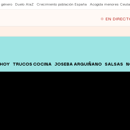
e género
Duelo AlaZ
Crecimiento población España
Acogida menores Ceuta
EN DIRECT
 HOY
TRUCOS COCINA
JOSEBA ARGUIÑANO
SALSAS
N