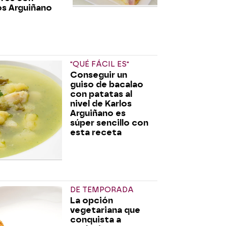
os Arguiñano
"QUÉ FÁCIL ES"
Conseguir un
guiso de bacalao
con patatas al
nivel de Karlos
Arguiñano es
súper sencillo con
esta receta
DE TEMPORADA
La opción
vegetariana que
conquista a