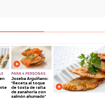
AS
PARA 4 PERSONAS
 en
Joseba Arguiñano:
"Receta al toque
ente
de tosta de raita
de zanahoria con
salmón ahumado"