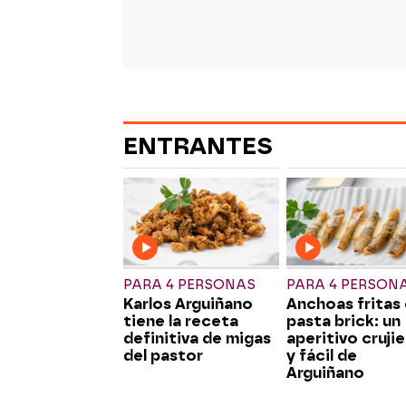
ENTRANTES
PARA 4 PERSONAS
PARA 4 PERSON
Karlos Arguiñano
Anchoas fritas
tiene la receta
pasta brick: un
definitiva de migas
aperitivo cruji
del pastor
y fácil de
Arguiñano