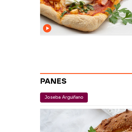
PANES
Joseba Arguiñano