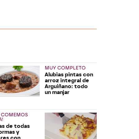
MUY COMPLETO
Alubias pintas con
arroz integral de
Arguiñano: todo
un manjar
Y COMEMOS
A!
as de todas
formas y
res con