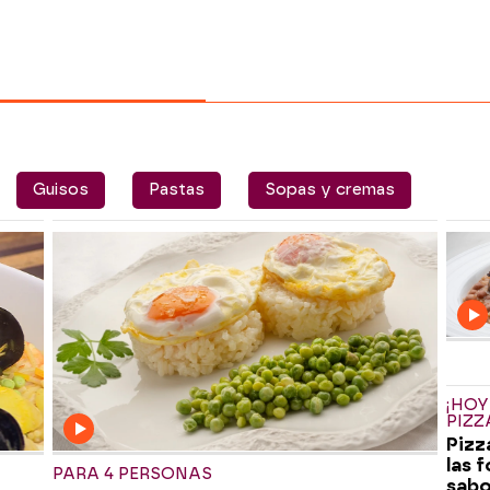
Guisos
Pastas
Sopas y cremas
¡HO
PIZZ
Pizz
las 
PARA 4 PERSONAS
sabo