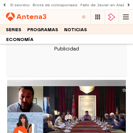
El secreto
Brote de ciclosporiasis
Fallo de Javier en AlaZ
Mu
Antena
3
SERIES
PROGRAMAS
NOTICIAS
ECONOMÍA