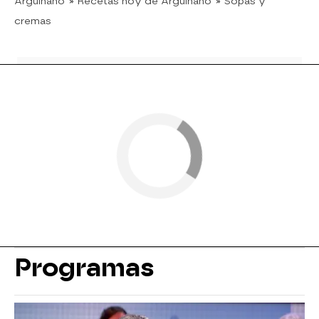
Arguiñano
» Recetas hoy de Arguiñano
» Sopas y
cremas
Programas