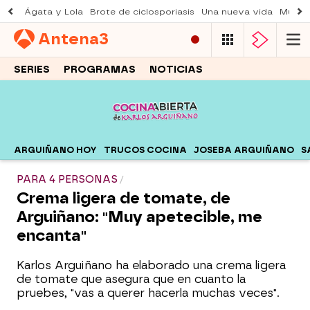
Ágata y Lola
Brote de ciclosporiasis
Una nueva vida
Muere 
Antena
3
SERIES
PROGRAMAS
NOTICIAS
ARGUIÑANO HOY
TRUCOS COCINA
JOSEBA ARGUIÑANO
S
PARA 4 PERSONAS
Crema ligera de tomate, de
Arguiñano: "Muy apetecible, me
encanta"
Karlos Arguiñano ha elaborado una crema ligera
de tomate que asegura que en cuanto la
pruebes, "vas a querer hacerla muchas veces".