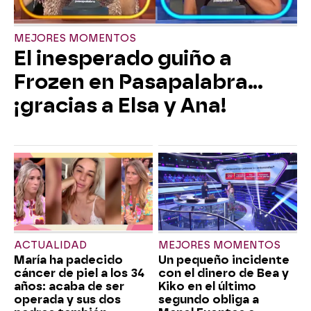
MEJORES MOMENTOS
El inesperado guiño a
Frozen en Pasapalabra…
¡gracias a Elsa y Ana!
ACTUALIDAD
MEJORES MOMENTOS
María ha padecido
Un pequeño incidente
cáncer de piel a los 34
con el dinero de Bea y
años: acaba de ser
Kiko en el último
operada y sus dos
segundo obliga a