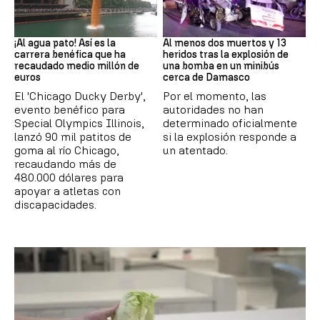
EEUU
SIRIA
¡Al agua pato! Así es la
Al menos dos muertos y 13
carrera benéfica que ha
heridos tras la explosión de
recaudado medio millón de
una bomba en un minibús
euros
cerca de Damasco
El 'Chicago Ducky Derby',
Por el momento, las
evento benéfico para
autoridades no han
Special Olympics Illinois,
determinado oficialmente
lanzó 90 mil patitos de
si la explosión responde a
goma al río Chicago,
un atentado.
recaudando más de
480.000 dólares para
apoyar a atletas con
discapacidades.