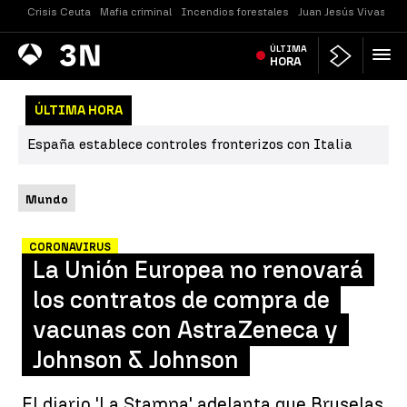
Crisis Ceuta
Mafia criminal
Incendios forestales
Juan Jesús Vivas
Vi
Antena
ÚLTIMA
Noticias
3
HORA
ÚLTIMA HORA
España establece controles fronterizos con Italia
Mundo
CORONAVIRUS
La Unión Europea no renovará
los contratos de compra de
vacunas con AstraZeneca y
Johnson & Johnson
El diario 'La Stampa' adelanta que Bruselas