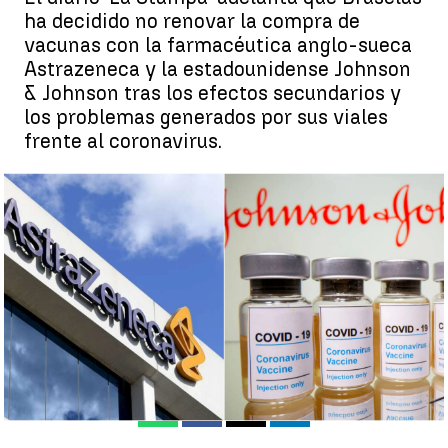
ha decidido no renovar la compra de
vacunas con la farmacéutica anglo-sueca
Astrazeneca y la estadounidense Johnson
& Johnson tras los efectos secundarios y
los problemas generados por sus viales
frente al coronavirus.
La Unión Europea no renovará los contratos de compra de
vacunas con AstraZeneca y Johnson & Johnson |
atresplayer.com
Antena 3 Noticias
Publicado:
14 de abril de 2021, 11:11
Whatsapp
Facebook
X
Linkedin