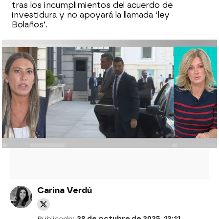
tras los incumplimientos del acuerdo de
investidura y no apoyará la llamada ‘ley
Bolaños’.
Puigdemont confirma la ruptura con el
PSOE y Junts pasa a la oposición: "Podrá
ocupar sillones, pero no podrá ejercer el
Gobierno"
Puigdemont y la cúpula de Junts
acuerdan romper con el PSOE por
unanimidad
Carina Verdú
Publicado:
28 de octubre de 2025, 12:11