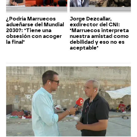
¿Podría Marruecos
Jorge Dezcallar,
adueñarse del Mundial
exdirector del CNI:
2030?: "Tiene una
"Marruecos interpreta
obsesión con acoger
nuestra amistad como
la final"
debilidad y eso no es
aceptable"