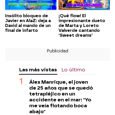
Insólito bloqueo de
¡Qué flow! El
Javier en AlaZ: deja a
impresionante dueto
David al mando de un
de Marta y Loreto
final de infarto
Valverde cantando
‘Sweet dreams’
Las más vistas
Lo último
Álex Manrique, el joven
de 25 años que se quedó
tetrapléjico en un
accidente en el mar: "Yo
me veía flotando boca
abajo"