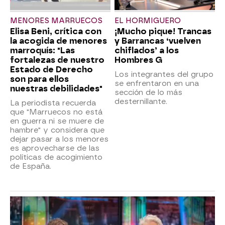
MENORES MARRUECOS
EL HORMIGUERO
Elisa Beni, crítica con
¡Mucho pique! Trancas
la acogida de menores
y Barrancas ‘vuelven
marroquís: "Las
chiflados’ a los
fortalezas de nuestro
Hombres G
Estado de Derecho
Los integrantes del grupo
son para ellos
se enfrentaron en una
nuestras debilidades"
sección de lo más
desternillante.
La periodista recuerda
que "Marruecos no está
en guerra ni se muere de
hambre" y considera que
dejar pasar a los menores
es aprovecharse de las
políticas de acogimiento
de España.