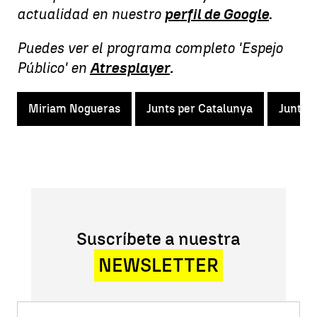
actualidad en nuestro
perfil de Google
.
Puedes ver el programa completo 'Espejo
Público'
en
Atresplayer
.
Miriam Nogueras
Junts per Catalunya
Juntsx
Suscríbete a nuestra
NEWSLETTER