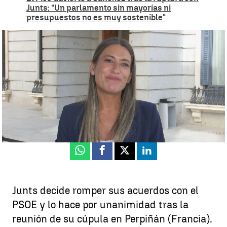
Junts: "Un parlamento sin mayorías ni
presupuestos no es muy sostenible"
Nogueras da por cerrada la relación con el PSOE |
Antena 3 Noticias
Rosario Miñano
Actualizado:
28 de octubre de 2025, 10:58
Publicado:
28 de octubre de 2025, 10:43
Whatsapp
Facebook
X
Linkedin
Junts decide romper sus acuerdos con el
PSOE y lo hace por unanimidad tras la
reunión de su cúpula en Perpiñán (Francia).