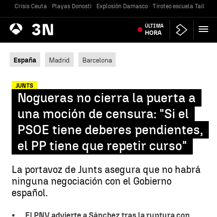
Crisis Ceuta
Playas Donosti
Explosión Damasco
Tiroteo escuela Tailandi
Antena
ÚLTIMA
Noticias
3
HORA
España
Madrid
Barcelona
JUNTS
Nogueras no cierra la puerta a
una moción de censura: "Si el
PSOE tiene deberes pendientes,
el PP tiene que repetir curso"
La portavoz de Junts asegura que no habrá
ninguna negociación con el Gobierno
español.
El PNV advierte a Sánchez tras la ruptura con