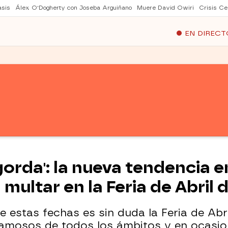
asis
Álex O'Dogherty con Joseba Arguiñano
Muere David Owiri
Crisis Ce
EN DIRECT
rda': la nueva tendencia e
ltar en la Feria de Abril d
estas fechas es sin duda la Feria de Abril.
famosos de todos los ámbitos y en ocasi