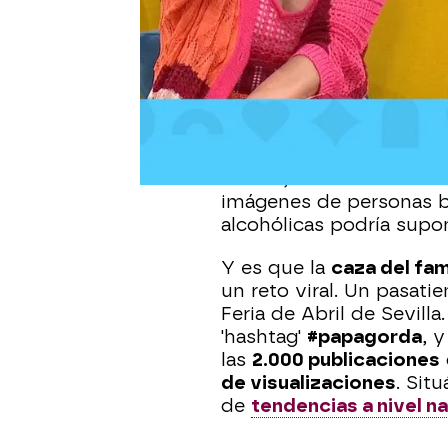
Espejo Público
Publicado:
07 de mayo de 2025, 15:48
Si un día antes 'Espejo 
estado de embriaguez
,
de un altercado
en el in
Sevilla
, esta misma mañ
imágenes de personas ba
alcohólicas podría sup
Y es que la
caza del f
un reto viral. Un pasati
Feria de Abril de Sevill
'hashtag'
#papagorda
, 
las
2.000 publicaciones
de visualizaciones
. Sit
de
tendencias a nivel n