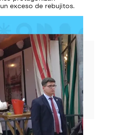
un exceso de rebujitos.
urronero'?
en