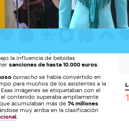
Whatsapp
Facebook
X
Flipboa
Público' anunciaba que
un famoso en
 futbolista o torero, era el
protagonista
terior de una caseta de la
Feria de
ana se publicaba que difundir
jo la influencia de bebidas
oner
sanciones de hasta 10.000 euros
.
amoso
borracho
se había convertido en
empo para muchos de los asistentes a la
L
a. Esas imágenes se etiquetaban con el
y el contenido superaba ampliamente
que acumulaban más de
74 millones
uándose muy arriba en la clasificación
acional
.