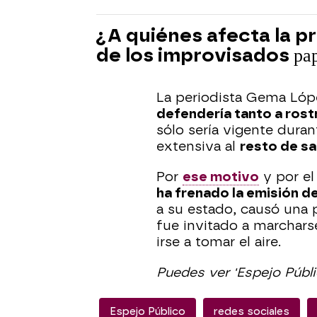
¿A quiénes afecta la p
de los improvisados
pa
La periodista Gema Lóp
defendería tanto a ros
sólo sería vigente dura
extensiva al
resto de sa
Por
ese motivo
y por e
ha frenado la emisión d
a su estado, causó una p
fue invitado a marchars
irse a tomar el aire.
Puedes ver 'Espejo Públ
Espejo Público
redes sociales