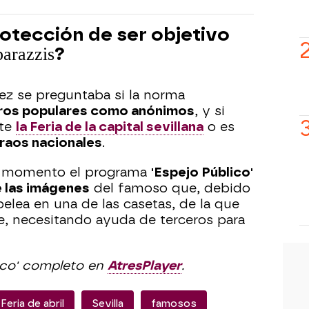
rotección de ser objetivo
parazzis
?
ez se preguntaba si la norma
tros populares como anónimos
, y si
nte
la Feria de la capital sevillana
o es
raos nacionales
.
l momento el programa
'Espejo Público'
e las imágenes
del famoso que, debido
elea en una de las casetas, de la que
e, necesitando ayuda de terceros para
ico' completo en
AtresPlayer
.
Feria de abril
Sevilla
famosos