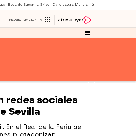
uta
Boda de Susanna Griso
Candidatura Mundial 2030
Laura Rozalen de S
O
PROGRAMACIÓN TV
n redes sociales
e Sevilla
 En el Real de la Feria se
ones protagonizan