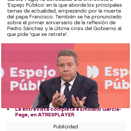
'Espejo Público' en la que aborda los principales
temas de actualidad, empezando por la muerte
del papa Francisco. También se ha pronunciado
sobre el primer aniversario de la reflexión de
Pedro Sánchez y la última crisis del Gobierno al
que pide "que se retrate".
El Gobierno rectifica y anula el contrato
de armamento con Israel
Así se cerró la compra de balas a Israel
que ha abierto una nueva brecha en el
Gobierno
El papa Francisco reconoce haber ido al
psiquiatra en una entrevista póstuma:
“Durante seis meses, una vez por semana
la consultaba”
La entrevista completa a Emiliano García-
Page, en ATRESPLAYER