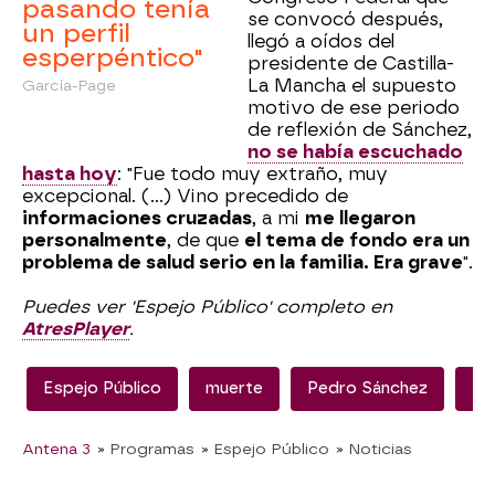
pasando tenía
se convocó después,
un perfil
llegó a oídos del
esperpéntico"
presidente de Castilla-
La Mancha el supuesto
García-Page
motivo de ese periodo
de reflexión de Sánchez,
no se había escuchado
hasta hoy
: "Fue todo muy extraño, muy
excepcional. (…) Vino precedido de
informaciones cruzadas
, a mi
me llegaron
personalmente
, de que
el tema de fondo era un
problema de salud serio en la familia. Era grave
".
Puedes ver 'Espejo Público' completo en
AtresPlayer
.
Espejo Público
muerte
Pedro Sánchez
Em
Antena 3
» Programas
» Espejo Público
» Noticias