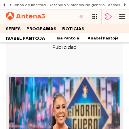
Sueños de libertad
Detenido violencia de género
Asesinato a
Antena
3
SERIES
PROGRAMAS
NOTICIAS
ISABEL PANTOJA
Isa Pantoja
Anabel Pantoja