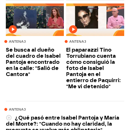
ANTENA3
ANTENA3
Se busca al dueño
El paparazzi Tino
del cuadro de Isabel
Torrubiano cuenta
Pantoja encontrado
cómo consiguió la
en la calle: "Salió de
foto de Isabel
Cantora"
Pantoja en el
entierro de Paquirri:
"Me vi detenido"
ANTENA3
¿Qué pasó entre Isabel Pantoja y María
del Monte?: "Cuando no hay claridad, la
pregunta se vuelve más obligatoria"