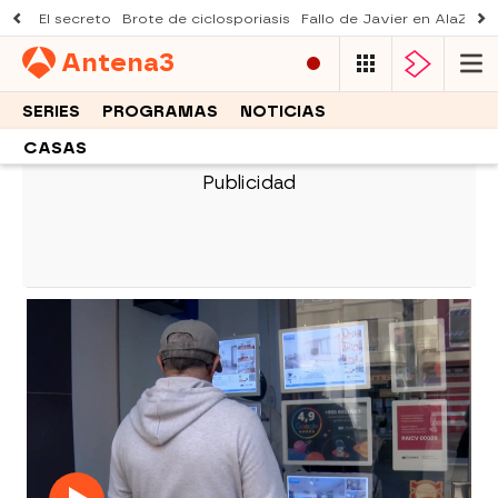
El secreto
Brote de ciclosporiasis
Fallo de Javier en AlaZ
Mu
Antena
3
SERIES
PROGRAMAS
NOTICIAS
CASAS