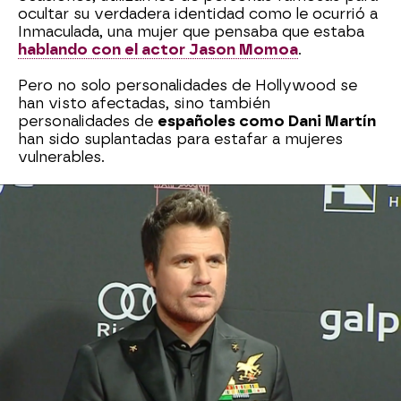
ocultar su verdadera identidad como le ocurrió a
Inmaculada, una mujer que pensaba que estaba
hablando con el actor Jason Momoa
.
Pero no solo personalidades de Hollywood se
han visto afectadas, sino también
personalidades de
españoles como Dani Martín
han sido suplantadas para estafar a mujeres
vulnerables.
El engaño comienza con
una petición de
amistad
en redes, algo que le ocurrió a María que
pensaba que estaba hablando con uno de sus
cantantes favoritos. El engaño le costó 80.000
euros y, como ella, decenas de mujeres han caído
en el engaño.
Otro artista español suplantado ha sido David
Bustamante que, mensaje tras mensaje,
engatusaba a una mujer a la que
llamaba 'fan
radiante'
. Sin embargo, detrás de esos textos