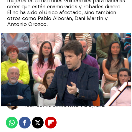
mujeres en situaciones vulnerables para hacerlas
creer que están enamorados y robarles dinero.
Él no ha sido el único afectado, sino también
otros como Pablo Alborán, Dani Martín y
Antonio Orozco.
Martin Mellin, el escritor sueco por el que
se hacen pasar los ‘estafadores del amor’:
“Yo también soy víctima"
Sara Ruiz
Publicado:
23 de enero de 2024, 18:24
Whatsapp
Facebook
X
Flipboard