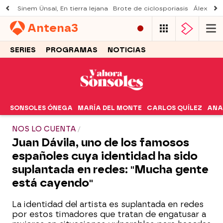
Sinem Ünsal, En tierra lejana
Brote de ciclosporiasis
Álex O'D
Antena
3
SERIES
PROGRAMAS
NOTICIAS
SONSOLES ÓNEGA
MARÍA DEL MONTE
CARLOS QUÍLEZ
ANA
NOS LO CUENTA
Juan Dávila, uno de los famosos
españoles cuya identidad ha sido
suplantada en redes: "Mucha gente
está cayendo"
La identidad del artista es suplantada en redes
por estos timadores que tratan de engatusar a