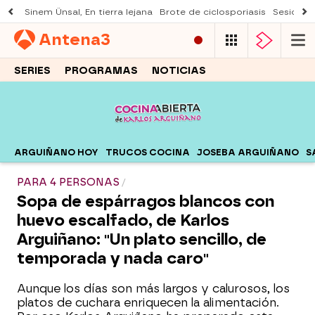
Sinem Ünsal, En tierra lejana
Brote de ciclosporiasis
Sesión d
Antena
3
SERIES
PROGRAMAS
NOTICIAS
ARGUIÑANO HOY
TRUCOS COCINA
JOSEBA ARGUIÑANO
S
PARA 4 PERSONAS
Sopa de espárragos blancos con
huevo escalfado, de Karlos
Arguiñano: "Un plato sencillo, de
temporada y nada caro"
Aunque los días son más largos y calurosos, los
platos de cuchara enriquecen la alimentación.