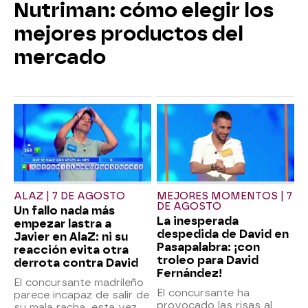
Nutriman: cómo elegir los
mejores productos del
mercado
ALAZ | 7 DE AGOSTO
MEJORES MOMENTOS | 7
DE AGOSTO
Un fallo nada más
La inesperada
empezar lastra a
despedida de David en
Javier en AlaZ: ni su
Pasapalabra: ¡con
reacción evita otra
troleo para David
derrota contra David
Fernández!
El concursante madrileño
El concursante ha
parece incapaz de salir de
provocado las risas al
su mala racha, esta vez