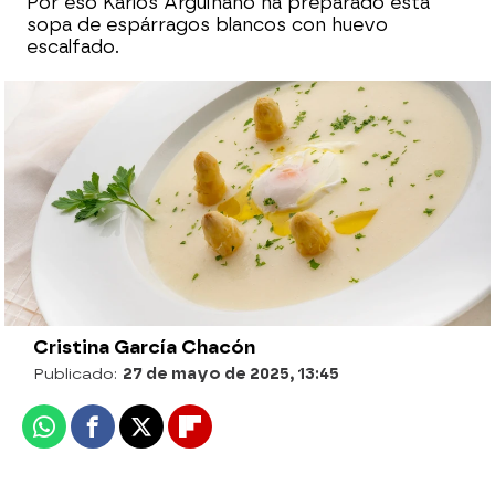
Por eso Karlos Arguiñano ha preparado esta
sopa de espárragos blancos con huevo
escalfado.
Muslos de pollo Strogonoff, de Joseba
Arguiñano: "Vamos a hacerlo sencillito
para que lo pueda preparar todo el
mundo"
Cristina García Chacón
Publicado:
27 de mayo de 2025, 13:45
Whatsapp
Facebook
X
Flipboard