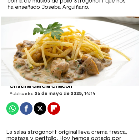
con la de muslos de pollo Strogonoff que nos
ha enseñado Joseba Arguiñano.
Conchas con salsa de huevo y albahaca,
una receta fácil y deliciosa de Karlos
Arguiñano
Cristina García Chacón
Publicado:
26 de mayo de 2025, 14:14
Whatsapp
Facebook
X
Flipboard
La salsa strogonoff original lleva crema fresca,
mostaza y perifollo. Hoy hemos optado por