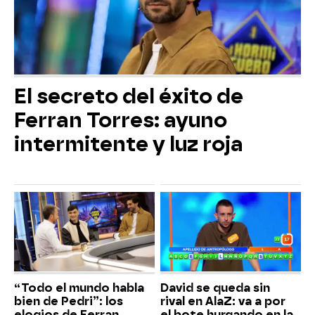
El secreto del éxito de
Ferran Torres: ayuno
intermitente y luz roja
“Todo el mundo habla
David se queda sin
bien de Pedri”: los
rival en AlaZ: va a por
elogios de Ferran
el bote hurgando en la