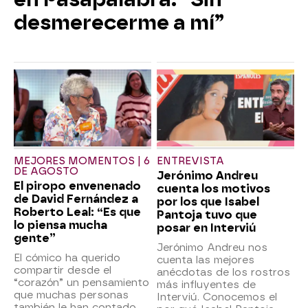
desmerecerme a mí”
MEJORES MOMENTOS | 6
ENTREVISTA
DE AGOSTO
Jerónimo Andreu
El piropo envenenado
cuenta los motivos
de David Fernández a
por los que Isabel
Roberto Leal: “Es que
Pantoja tuvo que
lo piensa mucha
posar en Interviú
gente”
Jerónimo Andreu nos
El cómico ha querido
cuenta las mejores
compartir desde el
anécdotas de los rostros
“corazón” un pensamiento
más influyentes de
que muchas personas
Interviú. Conocemos el
también le han contado