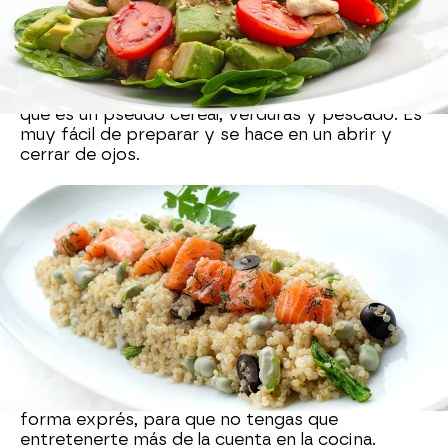
Arguiñano está segurísimo de que vas a elaborar
también
esta ensalada
porque es "súper
distinta, interesante y buenísima". Lleva quinoa,
que es un pseudo cereal, verduras y pescado. Es
muy fácil de preparar y se hace en un abrir y
cerrar de ojos.
Ensalada de pollo
escabechado con yema
empanada
Karlos Arguiñano ha elaborado
esta receta tan
original
preparando pollo escabechado de
forma exprés, para que no tengas que
entretenerte más de la cuenta en la cocina.