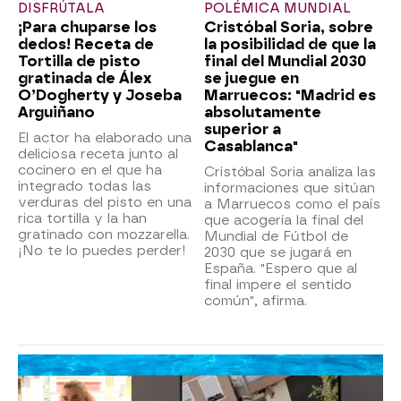
DISFRÚTALA
POLÉMICA MUNDIAL
¡Para chuparse los
Cristóbal Soria, sobre
dedos! Receta de
la posibilidad de que la
Tortilla de pisto
final del Mundial 2030
gratinada de Álex
se juegue en
O’Dogherty y Joseba
Marruecos: "Madrid es
Arguiñano
absolutamente
superior a
El actor ha elaborado una
Casablanca"
deliciosa receta junto al
cocinero en el que ha
Cristóbal Soria analiza las
integrado todas las
informaciones que sitúan
verduras del pisto en una
a Marruecos como el país
rica tortilla y la han
que acogería la final del
gratinado con mozzarella.
Mundial de Fútbol de
¡No te lo puedes perder!
2030 que se jugará en
España. "Espero que al
final impere el sentido
común", afirma.