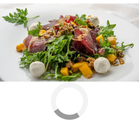
Joseba Arguiñano
Ensaladas
Karlos Arguiñano
Antena 3
» Programas
» Cocina abierta de Karlos
Arguiñano
» Recetas del verano