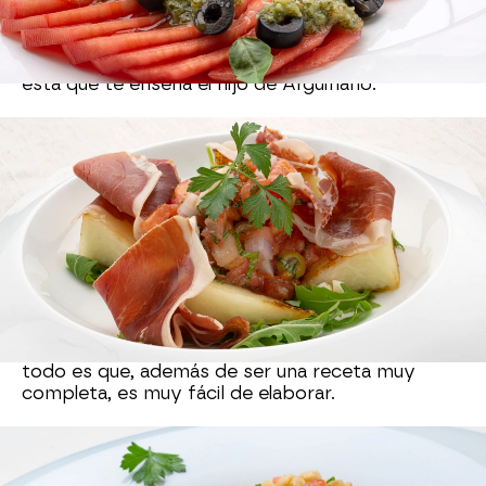
La reinvención de Joseba Arguiñano para el
verano. Si quieres innovar en la cocina con una
ensalada súper original
, tienes que probar con
esta que te enseña el hijo de Arguiñano.
Ensalada de pasta con
reducción de sandía y salsa
de soja
El cocinero ha elaborado
esta ensalada
saludable en poco tiempo
, pero lo mejor de
todo es que, además de ser una receta muy
completa, es muy fácil de elaborar.