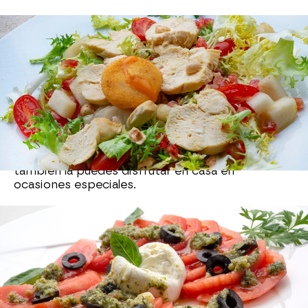
Ensalada de tomate y
burratina con pesto
La
ensalada de tomate y burratina
se ha puesto
de moda. Ahora la encuentras en muchos
restaurantes, y siguiendo los pasos de Arguiñano
también la puedes disfrutar en casa en
ocasiones especiales.
Ensalada de melón asado con
jamón y tomate concassé