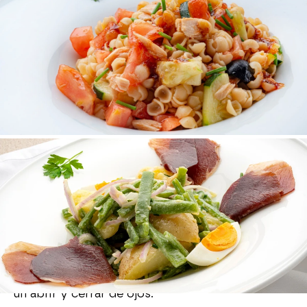
Ensalada de judías verdes
con patata nueva
Fácil, sabrosa y diferente. Karlos Arguiñano te
anima a preparar esta
ensalada de judías verdes
con patata nueva
, que "se hace en un voleo" y
es diferente a la ensalada habitual y básica.
Ensalada con cecina, queso y
mango
Esta
ensalada de cecina, queso y mango
combina una serie de sabores tan diferentes que
la hace todavía más especial. La tendrás lista en
un abrir y cerrar de ojos.