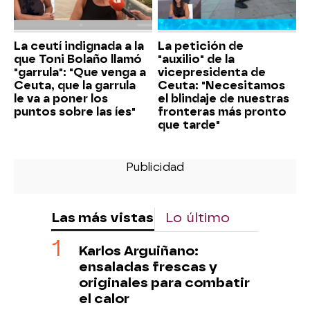
La ceutí indignada a la
La petición de
que Toni Bolaño llamó
"auxilio" de la
"garrula": "Que venga a
vicepresidenta de
Ceuta, que la garrula
Ceuta: "Necesitamos
le va a poner los
el blindaje de nuestras
puntos sobre las íes"
fronteras más pronto
que tarde"
Las más vistas
Lo último
Karlos Arguiñano:
ensaladas frescas y
originales para combatir
el calor