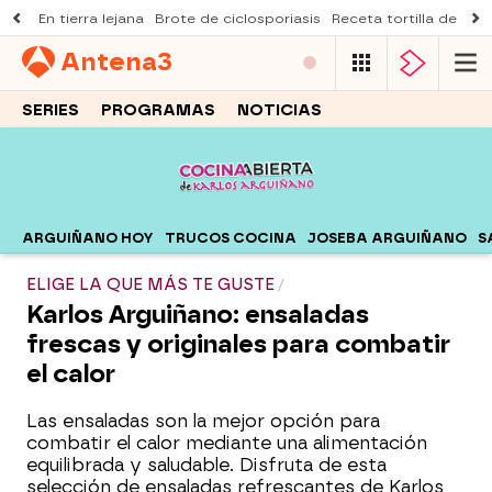
En tierra lejana
Brote de ciclosporiasis
Receta tortilla de pist
Antena
3
SERIES
PROGRAMAS
NOTICIAS
ARGUIÑANO HOY
TRUCOS COCINA
JOSEBA ARGUIÑANO
S
ELIGE LA QUE MÁS TE GUSTE
Karlos Arguiñano: ensaladas
frescas y originales para combatir
el calor
Las ensaladas son la mejor opción para
combatir el calor mediante una alimentación
equilibrada y saludable. Disfruta de esta
selección de ensaladas refrescantes de Karlos