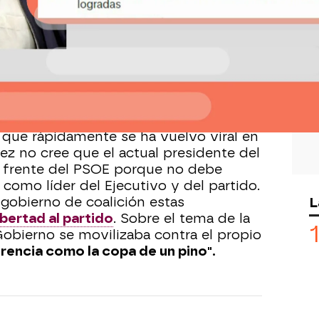
Whatsapp
Facebook
X
Flipboa
 12:50
 Méndez en "Espejo Público", el ex
GT ha pedido en el programa a Pedro
a al frente del PSOE
. Para Méndez
 generosidad con el partido y
n que rápidamente se ha vuelvo viral en
ez no cree que el actual presidente del
l frente del PSOE porque no debe
 como líder del Ejecutivo y del partido.
L
gobierno de coalición estas
bertad al partido
. Sobre el tema de la
Gobierno se movilizaba contra el propio
rencia como la copa de un pino".