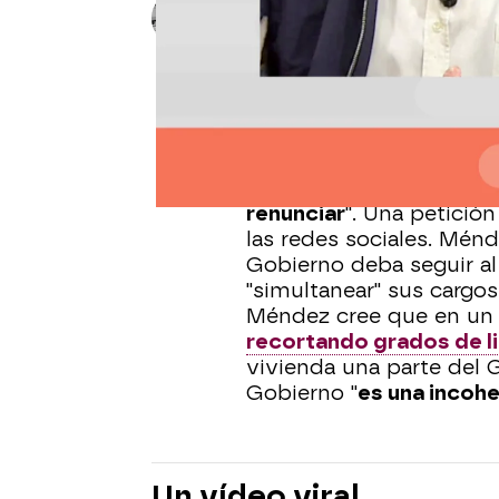
Ana Estévez
Madrid
Publicado:
24 de octubre de 2024,
La que ha liado Cándido
secretario general de U
Sánchez para
que no sig
"
Debía hacer un acto de
renunciar
". Una petició
las redes sociales. Ménd
Gobierno deba seguir a
"simultanear" sus cargos
Méndez cree que en un 
recortando grados de li
vivienda una parte del 
Gobierno "
es una incohe
Un vídeo viral