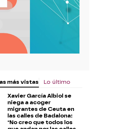
rd
as más vistas
Lo último
Xavier García Albiol se
niega a acoger
migrantes de Ceuta en
las calles de Badalona:
"No creo que todos los
que andan por las calles