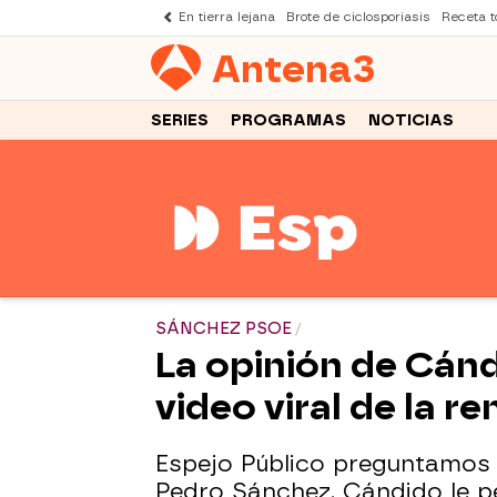
En tierra lejana
Brote de ciclosporiasis
Receta to
Antena
3
SERIES
PROGRAMAS
NOTICIAS
SÁNCHEZ PSOE
La opinión de Cán
video viral de la 
Espejo Público preguntamos 
Pedro Sánchez. Cándido le p