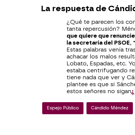
La respuesta de Cándi
¿Qué te parecen los co
tanta repercusión? Mén
que quiere que renuncie 
la secretaría del PSOE
,
Estas palabras venía tr
achacar los malos resu
Lobato, Espadas, etc. Yo
estaba centrifugando r
tiene nada que ver y C
plantee es que si Sánc
estos señores no sigan
¿
Espejo Público
Cándido Méndez