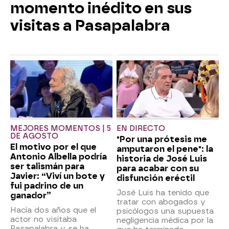
momento inédito en sus
visitas a Pasapalabra
MEJORES MOMENTOS | 5
EN DIRECTO
DE AGOSTO
"Por una prótesis me
El motivo por el que
amputaron el pene": la
Antonio Albella podría
historia de José Luis
ser talismán para
para acabar con su
Javier: “Viví un bote y
disfunción eréctil
fui padrino de un
José Luis ha tenido que
ganador”
tratar con abogados y
Hacía dos años que el
psicólogos una supuesta
actor no visitaba
negligencia médica por la
Pasapalabra y se ha