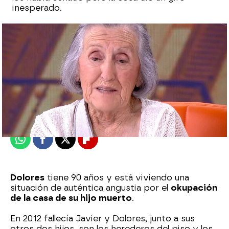
inesperado.
Marta Requejo
Publicado:
20 de agosto de 2025, 18:15
Whatsapp
Facebook
X
Flipboard
Dolores
tiene 90 años y está viviendo una
situación de auténtica angustia por el
okupación
de la casa de su hijo muerto
.
En 2012 fallecía Javier y Dolores, junto a sus
otros dos hijos, son los herederos del piso y los