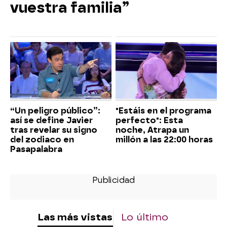
vuestra familia”
“Un peligro público”:
"Estáis en el programa
así se define Javier
perfecto": Esta
tras revelar su signo
noche, Atrapa un
del zodiaco en
millón a las 22:00 horas
Pasapalabra
Las más vistas
Lo último