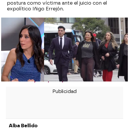
postura como víctima ante el juicio con el
expolítico Iñigo Errejón.
El psiquiatra de Elisa Mouliaá afirma que
estaba medicada la noche de la supuesta
agresión de Errejón: "Está fatal"
Unos audios revelan que Elisa Mouliaá
presionó a una amiga para sostener su
denuncia contra Errejón: "¡Que tengo una
hija y soy mamá soltera!"
Mariló Montero, sobre el debate del juicio
de Íñigo Errejón: "Estáis metiendo miedo
a las mujeres para que no denuncien"
Alba Bellido