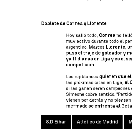
Doblete de Correa y Llorente
Hoy salió todo,
Correa
no fall
muy activo durante todo el par
argentino. Marcos
Llorente
, 
puso el traje de goleador y 
ya 11 dianas en Liga y es el 
competición
.
Los rojiblancos
quieren que el
las próximas citas en Liga,
el 
si las ganan serán campeones d
Simeone cobra sentido: "Partido
vienen por detrás y no piensan
mermado
se enfrenta al
Geta
S.D Eibar
Atlético de Madrid
M