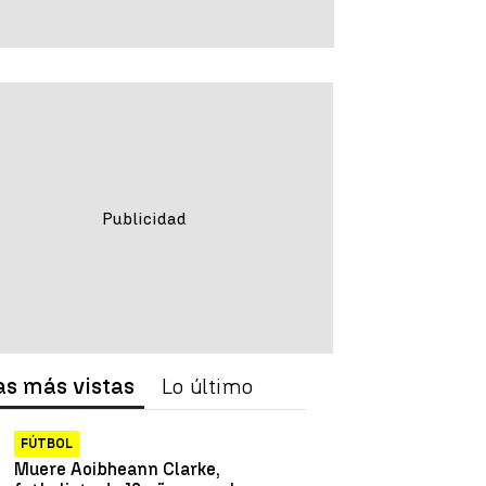
as más vistas
Lo último
FÚTBOL
Muere Aoibheann Clarke,