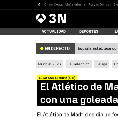
Crisis Ceuta
Mafia criminal
Playas Donosti
Ex
Antena
Noticias
3
ACTUALIDAD
DEPORTES
L
España establece con
EN DIRECTO
¿Qué
Mundial 2026
La Selección
LaLiga
C
LIGA SANTANDER (5-0)
El Atlético de M
con una goleada
Busc
El Atlético de Madrid se dio un f