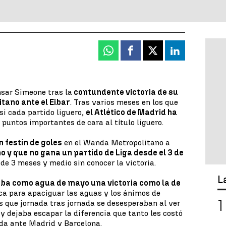
Whatsapp
Facebook
X
Linkedin
nsar Simeone tras la
contundente victoria de su
tano ante el Eibar
. Tras varios meses en los que
si cada partido liguero,
el Atlético de Madrid ha
puntos importantes de cara al título liguero.
n festín de goles
en el Wanda Metropolitano a
mo y que no gana un partido de Liga desde el 3 de
 de 3 meses y medio sin conocer la victoria.
L
ba como agua de mayo una victoria como la de
ca para apaciguar las aguas y los ánimos de
s que jornada tras jornada se desesperaban al ver
y dejaba escapar la diferencia que tanto les costó
ada ante Madrid y Barcelona.