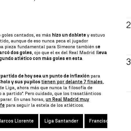
ó goles cantados, es más
hizo un doblete
y estuvo
tido, aunque de eso nunca peca el jugador
una pieza fundamental para Simeone también s
e
marcó dos goles
, ojo que el ex del Real Madrid l
leva
segundo atlético con más goles en esta
 partido de hoy sea un punto de inflexión
para
Cholo y sus pupilos
tienen por delante 7 finales
,
e Liga, ahora más que nunca la filosofía de
 a partido". Pero cuidado, que los trasatlánticos
 parar. En unas horas,
un Real Madrid muy
fe
para seguir la estela de los atléticos.
arcos Llorente
Liga Santander
Francisco Correa