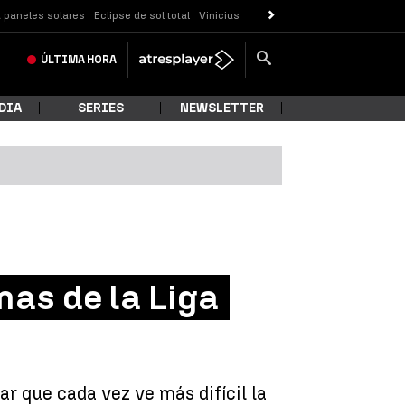
 paneles solares
Eclipse de sol total
Vinicius
ÚLTIMA
HORA
DIA
SERIES
NEWSLETTER
mas de la Liga
ar que cada vez ve más difícil la