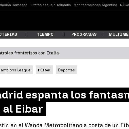
plosión Damasco
Tiroteo escuela Tailandia
Manifestaciones Argentina
NASA
OTERÍAS
TIEMPO
PROGRAMAS
MULTIME
troles fronterizos con Italia
 estás buscando?
hampions League
Fútbol
Deportes
adrid espanta los fantas
 al Eibar
ar
estín en el Wanda Metropolitano a costa de un Eib