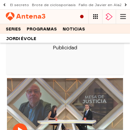
El secreto
Brote de ciclosporiasis
Fallo de Javier en AlaZ
Mu
Antena
3
SERIES
PROGRAMAS
NOTICIAS
JORDI ÉVOLE