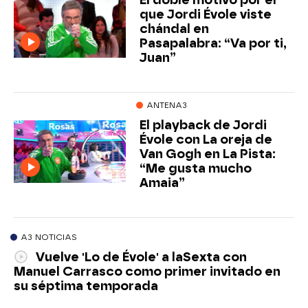
que Jordi Évole viste
chándal en
Pasapalabra: “Va por ti,
Juan”
ANTENA3
El playback de Jordi
Évole con La oreja de
Van Gogh en La Pista:
“Me gusta mucho
Amaia”
A3 NOTICIAS
Vuelve 'Lo de Évole' a laSexta con
Manuel Carrasco como primer invitado en
su séptima temporada