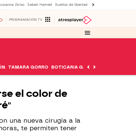
Susanna Griso
Sabah Hamed
Sueños de libertad
Suri y Tom Cruise
Una n
O
PROGRAMACIÓN TV
ÓN
TAMARA GORRO
BOTICARIA GARCÍA
NUTRIMÁN
se el color de
ré"
on una nueva cirugía a la
oras, te permiten tener