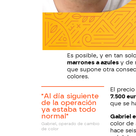
La obsesión por
mejorar
a límites que no esperá
se ha puesto pecho, qui
nadie sospecha que tamb
modificado.
Es posible, y en tan sol
marrones a azules
y de 
que supone otra consecue
colores.
El preci
"Al día siguiente
7.500 eu
de la operación
que se h
ya estaba todo
normal"
Gabriel e
color de 
Gabriel, operado de cambio
de color
hace seis