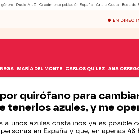
e género
Duelo AlaZ
Crecimiento población España
Crisis Ceuta
Boda de 
EN DIRECT
ÓNEGA
MARÍA DEL MONTE
CARLOS QUÍLEZ
ANA OBREG
por quirófano para cambiar
e tenerlos azules, y me ope
 a unos azules cristalinos ya es posible c
personas en España y que, en apenas 48 h