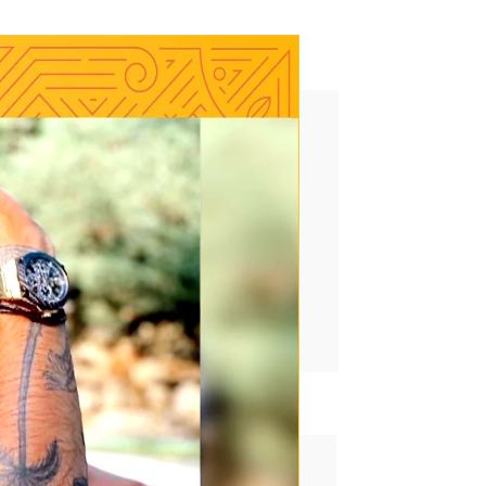
on del avión en ambulancia"
rd