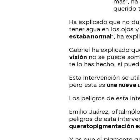
más", ha
querido t
Ha explicado que no due
tener agua en los ojos y
estaba normal"
, ha expl
Gabriel ha explicado q
visión
no se puede somet
te lo has hecho, sí puede
Esta intervención se uti
pero esta es
una nueva u
Los peligros de esta in
Emilio Juárez, oftalmól
peligros de esta interv
queratopigmentación es
Y es que el pigmento q