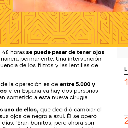
 nuestra apariencia física
puede llegar
bamos. Es normal escuchar que alguien
tado tripa o cambiado la nariz, pero
ién el color de ojos puede ser
o 48 horas
se puede pasar de tener ojos
manera permanente. Una intervención
ncia de los filtros y las lentillas de
L
o de la operación es de
entre 5.000 y
ros
y en España ya hay dos personas
an sometido a esta nueva cirugía.
s uno de ellos,
que decidió cambiar el
sus ojos de negro a azul. Él se operó
 días. "Eran bonitos, pero ahora son