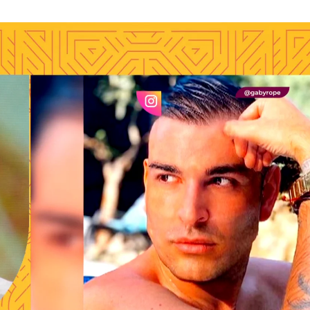
ras su operación estética en Turquía: “Me sacar
Whatsapp
Facebook
X
Flipboa
:14