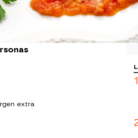
ados con espinas, podéis cocinarlos
abezas ni espina central. En este caso
durante 6 minutos.
ersonas
L
irgen extra