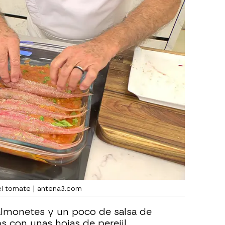
el tomate | antena3.com
salmonetes y un poco de salsa de
s con unas hojas de perejil.