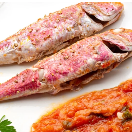
resquito de Karlos Arguiñano: sandwich helado 
Whatsapp
Facebook
X
Flipboa