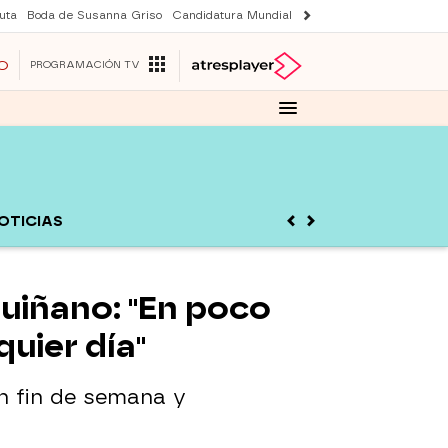
uta
Boda de Susanna Griso
Candidatura Mundial 2030
Laura Rozalen de S
O
PROGRAMACIÓN TV
OTICIAS
uiñano: "En poco
uier día"
en fin de semana y