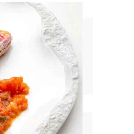
de nata y chocolate
rd