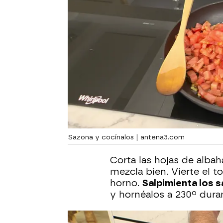
Sazona y cocínalos | antena3.com
Corta las hojas de albaha
mezcla bien. Vierte el t
horno.
Salpimienta los 
y hornéalos a 230º dura