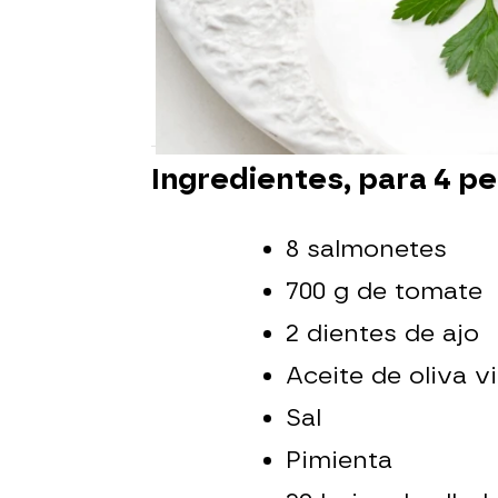
Si os molestan los pesc
limpios (en lomos) sin c
bastará con cocinarlos 
Ingredientes, para 4 p
8 salmonetes
700 g de tomate
2 dientes de ajo
Aceite de oliva v
Sal
Pimienta