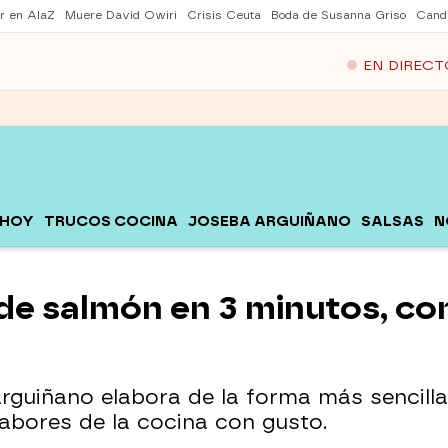
er en AlaZ
Muere David Owiri
Crisis Ceuta
Boda de Susanna Griso
Cand
EN DIRECT
 HOY
TRUCOS COCINA
JOSEBA ARGUIÑANO
SALSAS
N
de salmón en 3 minutos, con
guiñano elabora de la forma más sencilla 
sabores de la cocina con gusto.