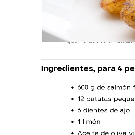
Karlos Arguiñano ha pre
un pescado azul que pue
reloj.
Recuerda que el limón e
que no dudes en utilizar
Ingredientes, para 4 p
600 g de salmón f
12 patatas pequ
6 dientes de ajo
1 limón
Aceite de oliva v