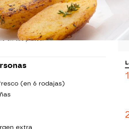
parado esta fabulosa receta de salmón,
des tener listo en solo 3 minutos de
s un gran potenciador de sabor, así
lo en tus platos.
L
ersonas
resco (en 6 rodajas)
eñas
irgen extra