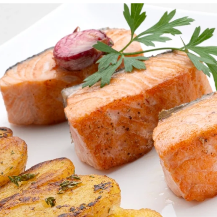
ada de tomate y burratina con pesto, de Karlos
Whatsapp
Facebook
X
Flipboa
:04