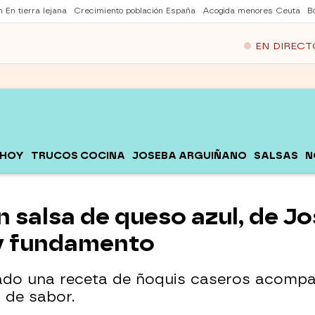
 En tierra lejana
Crecimiento población España
Acogida menores Ceuta
B
EN DIRECT
 HOY
TRUCOS COCINA
JOSEBA ARGUIÑANO
SALSAS
N
 salsa de queso azul, de J
y fundamento
ado una receta de ñoquis caseros acomp
 de sabor.