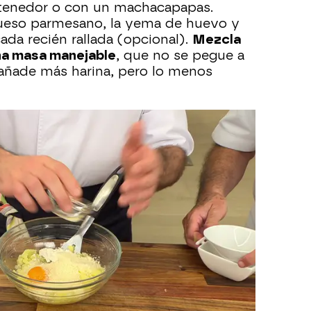
n tenedor o con un machacapapas.
 queso parmesano, la yema de huevo y
da recién rallada (opcional).
Mezcla
na masa manejable
, que no se pegue a
a añade más harina, pero lo menos