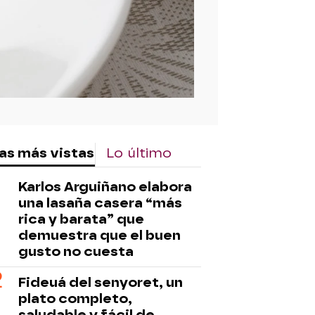
as más vistas
Lo último
Karlos Arguiñano elabora
una lasaña casera “más
rica y barata” que
demuestra que el buen
gusto no cuesta
Fideuá del senyoret, un
plato completo,
saludable y fácil de