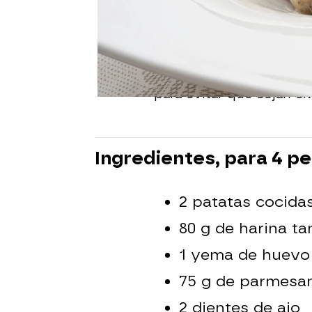
Para hacer los ñoquis, e
con piel. Esto evita qu
necesite menos harina a 
En cuanto los ñoquis flo
para evitar que cojan 
Ingredientes, para 4 p
2 patatas cocidas
80 g de harina t
1 yema de huevo
75 g de parmesan
2 dientes de ajo