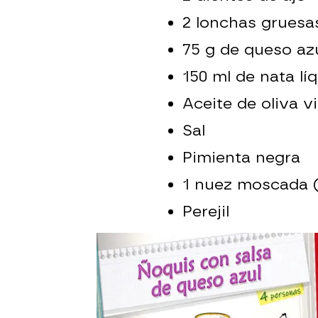
2 lonchas gruesa
75 g de queso az
150 ml de nata lí
Aceite de oliva v
Sal
Pimienta negra
1 nuez moscada (
Perejil