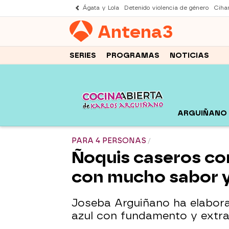
Ágata y Lola
Detenido violencia de género
Cihan
Antena
3
SERIES
PROGRAMAS
NOTICIAS
ARGUIÑANO
PARA 4 PERSONAS
Ñoquis caseros con
con mucho sabor 
Joseba Arguiñano ha elabor
azul con fundamento y extra