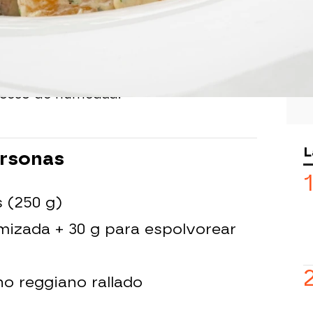
s preferible cocer las patatas enteras y
e absorban demasiada agua y se
la hora de hacer la masa.
ten en el agua de cocción, retíralos
exceso de humedad.
L
ersonas
 (250 g)
amizada + 30 g para espolvorear
o reggiano rallado