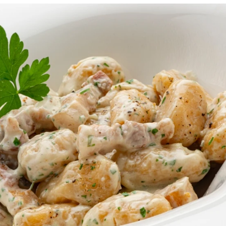
 para hacer una mayonesa muy especial: con hu
Whatsapp
Facebook
X
Flipboa