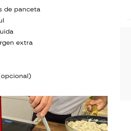
s de panceta
ul
quida
irgen extra
opcional)