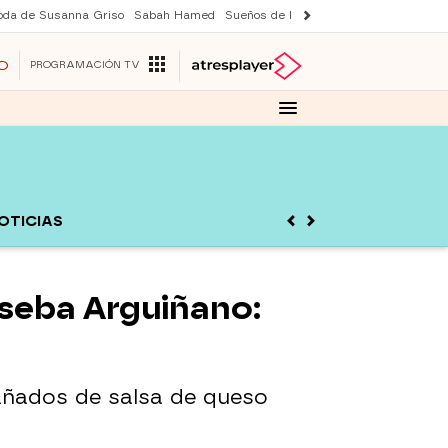
oda de Susanna Griso
Sabah Hamed
Sueños de libertad
Suri y Tom Cruise
O
PROGRAMACIÓN TV
OTICIAS
oseba Arguiñano:
añados de salsa de queso