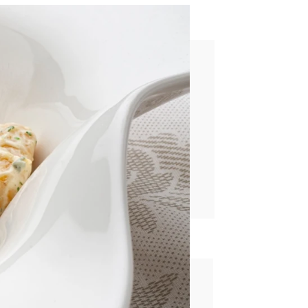
evo duro y salmón
rd