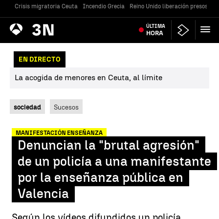
Crisis migratoria Ceuta
Incendio Grecia
Reino Unido liberación presos
Gu
Antena
ÚLTIMA
Noticias
3
HORA
EN DIRECTO
La acogida de menores en Ceuta, al límite
sociedad
Sucesos
MANIFESTACIÓN ENSEÑANZA
Denuncian la "brutal agresión"
de un policía a una manifestante
por la enseñanza pública en
Valencia
Según los vídeos difundidos un policía