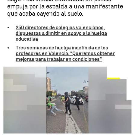
empuja por la espalda a una manifestante
que acaba cayendo al suelo.
250 directores de colegios valencianos,
dispuestos a dimitir en apoyo a la huelga
educativa
Tres semanas de huelga indefinida de los
profesores en Valencia: “Queremos obtener
mejoras para trabajar en condiciones”
Denuncian la "brutal agresión" de un policía a una manifestante por
la enseñanza pública en Valencia |
Antena 3 Noticias
Miriam Vázquez
Publicado:
01 de junio de 2026, 07:39