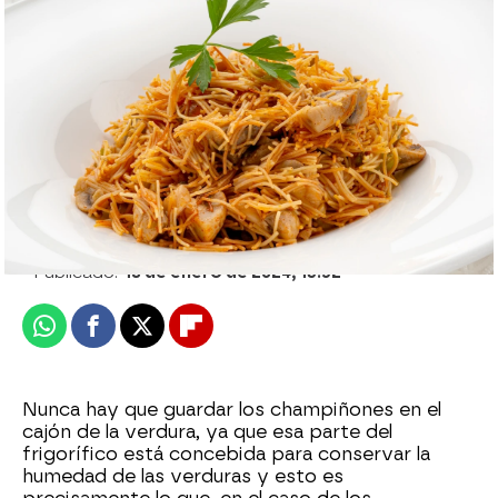
Centollo relleno, de Arguiñano: "Una
receta de restaurante de lujo, en casa y a
un precio muy asequible"
Cristina García Chacón
Publicado:
18 de enero de 2024, 13:52
Whatsapp
Facebook
X
Flipboard
Nunca hay que guardar los champiñones en el
cajón de la verdura, ya que esa parte del
frigorífico está concebida para conservar la
humedad de las verduras y esto es