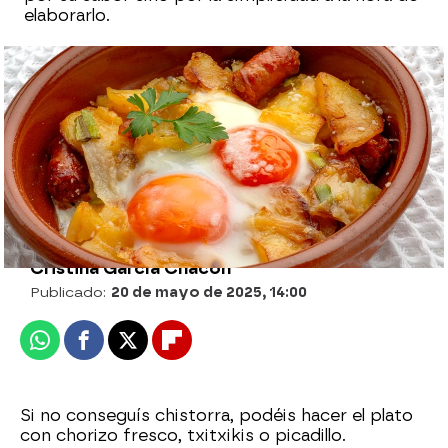
elaborarlo.
Secreto de cerdo con chutney de mango,
de Arguiñano: "Una carne muy jugosa y
tierna"
Cristina García Chacón
Publicado:
20 de mayo de 2025, 14:00
Whatsapp
Facebook
X
Flipboard
Si no conseguís chistorra, podéis hacer el plato
con chorizo fresco, txitxikis o picadillo.