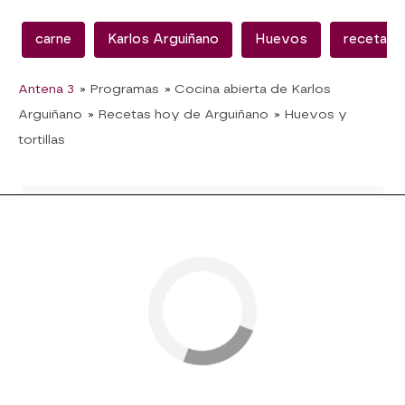
carne
Karlos Arguiñano
Huevos
recetas f
Antena 3
» Programas
» Cocina abierta de Karlos
Arguiñano
» Recetas hoy de Arguiñano
» Huevos y
tortillas