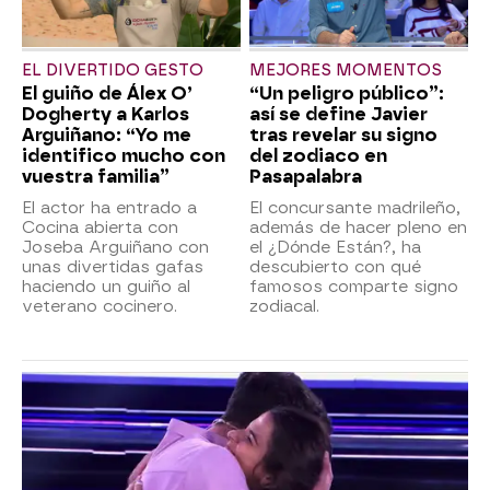
EL DIVERTIDO GESTO
MEJORES MOMENTOS
El guiño de Álex O’
“Un peligro público”:
Dogherty a Karlos
así se define Javier
Arguiñano: “Yo me
tras revelar su signo
identifico mucho con
del zodiaco en
vuestra familia”
Pasapalabra
El actor ha entrado a
El concursante madrileño,
Cocina abierta con
además de hacer pleno en
Joseba Arguiñano con
el ¿Dónde Están?, ha
unas divertidas gafas
descubierto con qué
haciendo un guiño al
famosos comparte signo
veterano cocinero.
zodiacal.