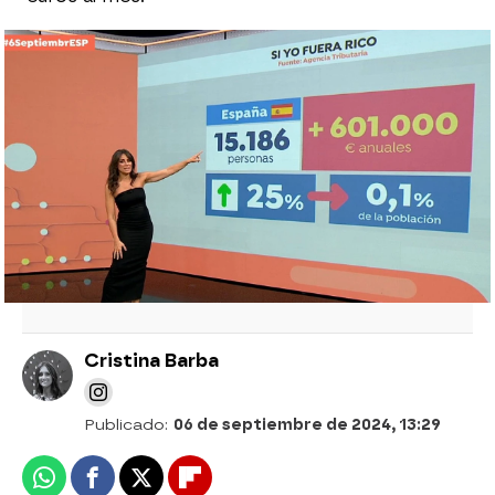
Las empresas estarán obligadas a hacer
público el sueldo de sus empleados
La diferencia de sueldos entre
comunidades crece un 13% en solo un año
¿Cómo sacar un sueldo extra alquilando el
coche en vacaciones?
Cristina Barba
Publicado:
06 de septiembre de 2024, 13:29
Whatsapp
Facebook
X
Flipboard