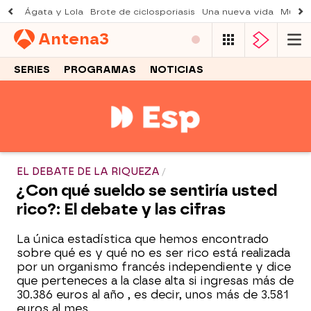
Ágata y Lola
Brote de ciclosporiasis
Una nueva vida
Muere 
Antena
3
SERIES
PROGRAMAS
NOTICIAS
EL DEBATE DE LA RIQUEZA
¿Con qué sueldo se sentiría usted
rico?: El debate y las cifras
La única estadística que hemos encontrado
sobre qué es y qué no es ser rico está realizada
por un organismo francés independiente y dice
que perteneces a la clase alta si ingresas más de
30.386 euros al año , es decir, unos más de 3.581
euros al mes.