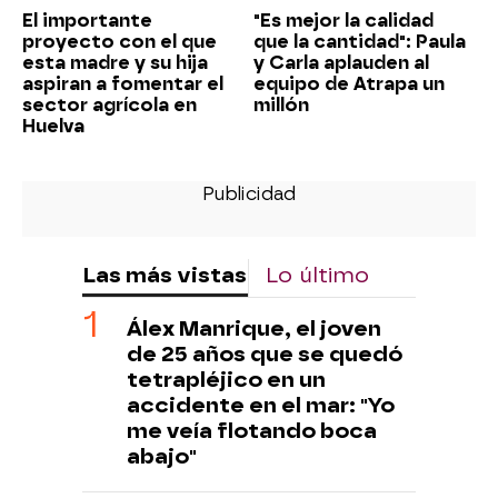
El importante
"Es mejor la calidad
proyecto con el que
que la cantidad": Paula
esta madre y su hija
y Carla aplauden al
aspiran a fomentar el
equipo de Atrapa un
sector agrícola en
millón
Huelva
Las más vistas
Lo último
Álex Manrique, el joven
de 25 años que se quedó
tetrapléjico en un
accidente en el mar: "Yo
me veía flotando boca
abajo"