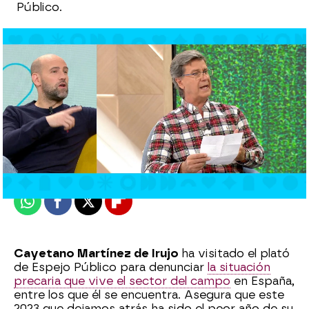
Público.
Laura Simón
Publicado:
30 de enero de 2024, 14:07
Whatsapp
Facebook
X
Flipboard
Cayetano Martínez de Irujo
ha visitado el plató
de Espejo Público para denunciar
la situación
precaria que vive el sector del campo
en España,
entre los que él se encuentra. Asegura que este
2023 que dejamos atrás ha sido el peor año de su