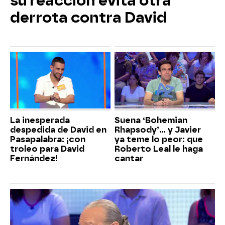
su reacción evita otra
derrota contra David
La inesperada
Suena ‘Bohemian
despedida de David en
Rhapsody’... y Javier
Pasapalabra: ¡con
ya teme lo peor: que
troleo para David
Roberto Leal le haga
Fernández!
cantar