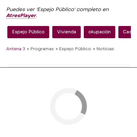
Puedes ver 'Espejo Público' completo en
AtresPlayer
.
Espejo Público
Vivienda
okupación
Casas
Antena 3
» Programas
» Espejo Público
» Noticias