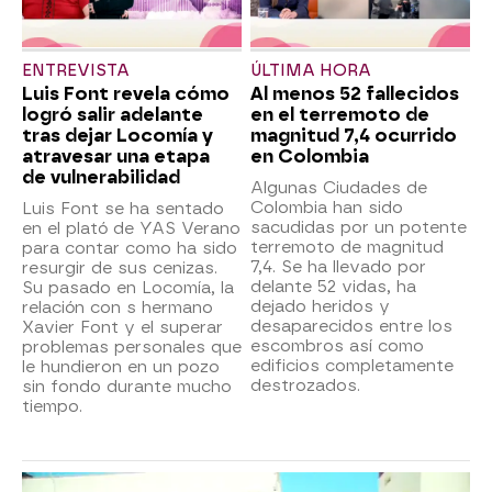
ENTREVISTA
ÚLTIMA HORA
Luis Font revela cómo
Al menos 52 fallecidos
logró salir adelante
en el terremoto de
tras dejar Locomía y
magnitud 7,4 ocurrido
atravesar una etapa
en Colombia
de vulnerabilidad
Algunas Ciudades de
Colombia han sido
Luis Font se ha sentado
sacudidas por un potente
en el plató de YAS Verano
terremoto de magnitud
para contar como ha sido
7,4. Se ha llevado por
resurgir de sus cenizas.
delante 52 vidas, ha
Su pasado en Locomía, la
dejado heridos y
relación con s hermano
desaparecidos entre los
Xavier Font y el superar
escombros así como
problemas personales que
edificios completamente
le hundieron en un pozo
destrozados.
sin fondo durante mucho
tiempo.