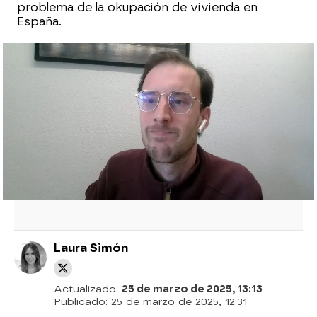
problema de la okupación de vivienda en
España.
Okupa un piso en Málaga y encuentra el
cadáver momificado de una mujer que
podría llevar 14 años muerta
El 35% de las viviendas de este pueblo
están okupadas, los problemas aumentan:
"Peleas, mucha droga, de todo"
Laura Simón
Actualizado:
25 de marzo de 2025, 13:13
Publicado:
25 de marzo de 2025, 12:31