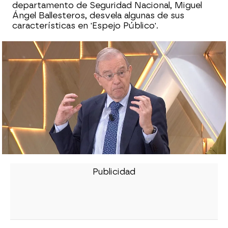
departamento de Seguridad Nacional, Miguel
Ángel Ballesteros, desvela algunas de sus
características en 'Espejo Público'.
Un constructor de búnkeres explica el
creciente interés en ellos y sus
condiciones: "Preparado para vivir bajo
tierra"
Alfonso Guerra desvela cómo es el
búnker super blindado del presidente:
"Tiene de todo"
¿A qué colaboradores de 'Espejo Público'
invitaría el empresario Martín Varsavsky
a su búnker?