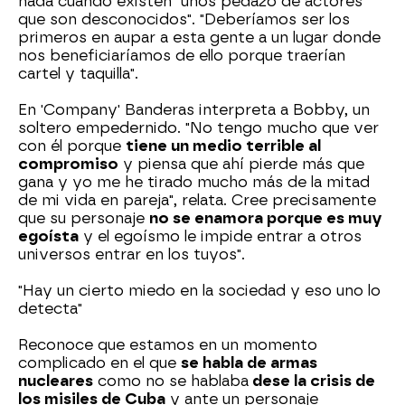
nada cuando existen "unos pedazo de actores
que son desconocidos". "Deberíamos ser los
primeros en aupar a esta gente a un lugar donde
nos beneficiaríamos de ello porque traerían
cartel y taquilla".
En 'Company' Banderas interpreta a Bobby, un
soltero empedernido. "No tengo mucho que ver
con él porque
tiene un medio terrible al
compromiso
y piensa que ahí pierde más que
gana y yo me he tirado mucho más de la mitad
de mi vida en pareja", relata. Cree precisamente
que su personaje
no se enamora porque es muy
egoísta
y el egoísmo le impide entrar a otros
universos entrar en los tuyos".
"Hay un cierto miedo en la sociedad y eso uno lo
detecta"
Reconoce que estamos en un momento
complicado en el que
se habla de armas
nucleares
como no se hablaba
dese la crisis de
los misiles de Cuba
y ante un personaje