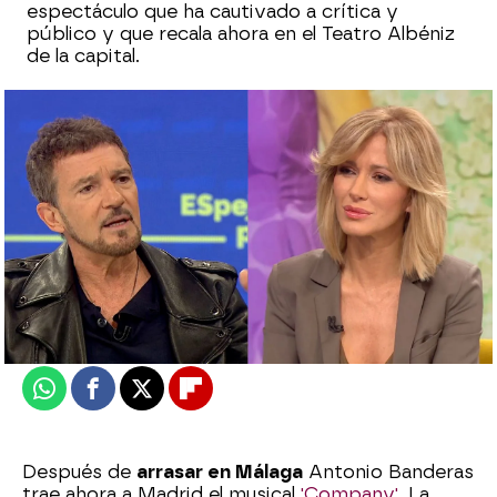
espectáculo que ha cautivado a crítica y
público y que recala ahora en el Teatro Albéniz
de la capital.
Laura Simón
Actualizado:
23 de noviembre de 2022, 15:03
Publicado:
23 de noviembre de 2022, 09:01
Whatsapp
Facebook
X
Flipboard
Después de
arrasar en Málaga
Antonio Banderas
trae ahora a Madrid el musical
'Company'
. La