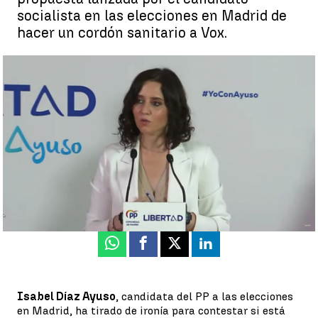
socialista en las elecciones en Madrid de
hacer un cordón sanitario a Vox.
Elecciones en Madrid: La respuesta de Isabel Díaz Ayuso a Ángel
Gabilondo sobre el cordón sanitario a Vox |
Elecciones en Madrid:
La respuesta de Isabel Díaz Ayuso a Ángel Gabilondo sobre el
cordón sanitario a Vox
Antena 3 Noticias
Publicado:
27 de abril de 2021, 13:00
Whatsapp
Facebook
X
Linkedin
Isabel Díaz Ayuso
, candidata del PP a las elecciones
en Madrid, ha tirado de ironía para contestar si está