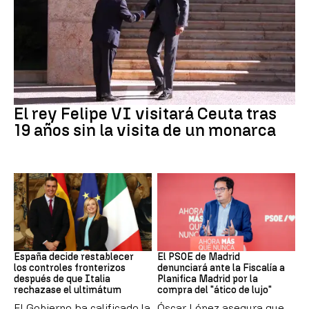
Crisis Migratoria
El rey Felipe VI visitará Ceuta tras
19 años sin la visita de un monarca
CRISIS MIGRATORIA
PSOE MADRID
España decide restablecer
El PSOE de Madrid
los controles fronterizos
denunciará ante la Fiscalía a
después de que Italia
Planifica Madrid por la
rechazase el ultimátum
compra del "ático de lujo"
El Gobierno ha calificado la
Óscar López asegura que