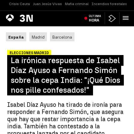
Crisis Ceuta
Juan Jesús Vivas
Mafia criminal
Incendios forestales
Vi
Antena
ÚLTIMA
Noticias
3
HORA
España
Madrid
Barcelona
ELECCIONES MADRID
La irónica respuesta de Isabel
Díaz Ayuso a Fernando Simón
sobre la cepa India: "¡Qué Dios
nos pille confesados!"
Isabel Díaz Ayuso ha tirado de ironía para
responder a Fernando Simón, que asegura
que hay que restar importancia a la cepa
india. También ha contestado a la
propuesta lanzada por el candidato