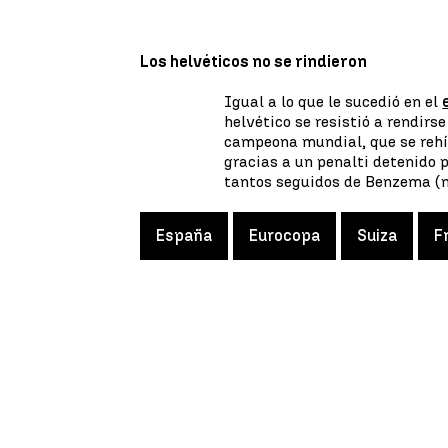
Los helvéticos no se rindieron
Igual a lo que le sucedió en el
helvético se resistió a rendirs
campeona mundial, que se rehíz
gracias a un penalti detenido 
tantos seguidos de Benzema (m
España
Eurocopa
Suiza
F