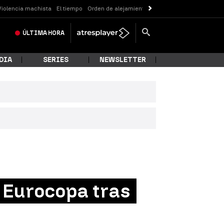
Violencia machista
El tiempo
Orden de alejamiento
Messi
ÚLTIMA
HORA
DIA
SERIES
NEWSLETTER
a Eurocopa tras