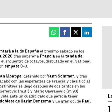
Whatsapp
Facebook
X
Linkedin
ntará a la de España
el próximo sábado en los
a 2020
tras superar a
Francia
en la
tanda de
 el encuentro de octavos, disputado en el National
con
empate 3-
3.
ian Mbappe
, detenido por
Yann Sommer
, y tras
acabó con las esperanzas de Francia y clasificó al
definitiva se llegó después de dos tantos en los
 Seferovic (m.81) y Mario Gavranovic (m.90)
L
 vida ante un cuadro galo que parecía tener
doblete de Karim Benzema
y un gran gol de
Paul