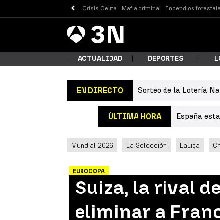
Crisis Ceuta
Mafia criminal
Incendios forestal
Antena
Noticias
3
ACTUALIDAD
DEPORTES
L
Sorteo de la Lotería Na
EN DIRECTO
¿Qué
España estab
ÚLTIMA HORA
Mundial 2026
La Selección
LaLiga
C
EUROCOPA
Suiza, la rival 
Busc
eliminar a Franc