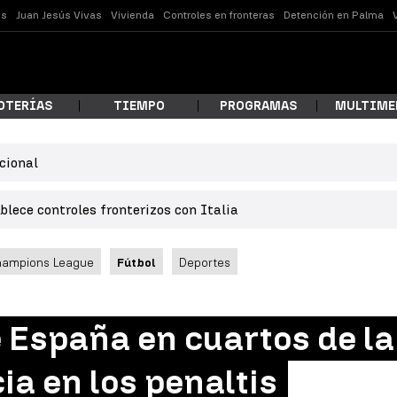
es
Juan Jesús Vivas
Vivienda
Controles en fronteras
Detención en Palma
OTERÍAS
TIEMPO
PROGRAMAS
MULTIME
cional
 estás buscando?
lece controles fronterizos con Italia
hampions League
Fútbol
Deportes
de España en cuartos de l
ar
ia en los penaltis