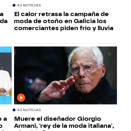
A3 NOTICIAS
da
El calor retrasa la campaña de
ida
moda de otoño en Galicia los
comerciantes piden frío y lluvia
A3 NOTICIAS
e a
Muere el diseñador Giorgio
o
Armani, 'rey de la moda italiana',