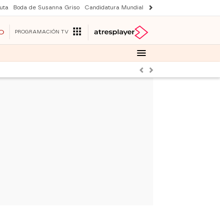
uta
Boda de Susanna Griso
Candidatura Mundial 2030
Laura Rozalen de S
O
PROGRAMACIÓN TV
Anterior
Siguiente