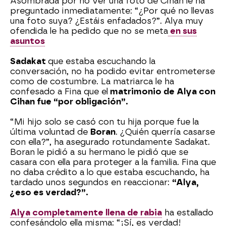
Asombrada por no ver una foto de Cihan le ha
preguntado inmediatamente: “¿Por qué no llevas
una foto suya? ¿Estáis enfadados?”. Alya muy
ofendida le ha pedido que no se meta
en sus
asuntos
Sadakat
que estaba escuchando la
conversación, no ha podido evitar entrometerse
como de costumbre. La matriarca le ha
confesado a Fina que el
matrimonio de Alya con
Cihan fue “por obligación”.
“Mi hijo solo se casó con tu hija porque fue la
última voluntad de
Boran
. ¿Quién querría casarse
con ella?”, ha asegurado rotundamente Sadakat.
Boran le pidió a su hermano le pidió que se
casara con ella para proteger a la familia. Fina que
no daba crédito a lo que estaba escuchando, ha
tardado unos segundos en reaccionar:
“Alya,
¿eso es verdad?”.
Alya completamente llena de rabia
ha estallado
confesándolo ella misma: “¡Sí, es verdad!