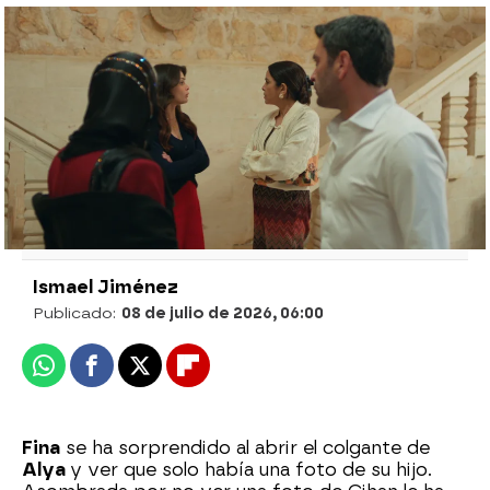
Sadakat humilla a Alya delante de su madre: “¿quién
querría casarse con ella?”
Alya le confiesa toda la verdad a Cihan
Deniz tras el terrible ataque de Sadakat
Ismael Jiménez
Publicado:
08 de julio de 2026, 06:00
Whatsapp
Facebook
X
Flipboard
Fina
se ha sorprendido al abrir el colgante de
Alya
y ver que solo había una foto de su hijo.