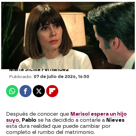
Marisol reaparece en la vida de Pablo con
una impactante noticia: “Estoy
esperando un hijo tuyo”
María Sicilia Fernández
Publicado:
07 de julio de 2026, 16:50
Whatsapp
Facebook
X
Flipboard
Después de conocer que
Marisol espera un hijo
suyo
,
Pablo
se ha decidido a contarle a
Nieves
esta dura realidad que puede cambiar por
completo el rumbo del matrimonio.