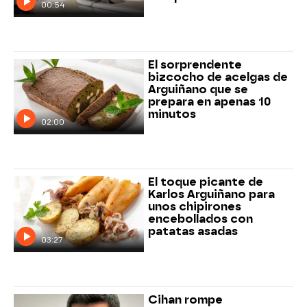
00:54
El sorprendente
bizcocho de acelgas de
Arguiñano que se
prepara en apenas 10
minutos
02:00
El toque picante de
Karlos Arguiñano para
unos chipirones
encebollados con
patatas asadas
03:27
Cihan rompe