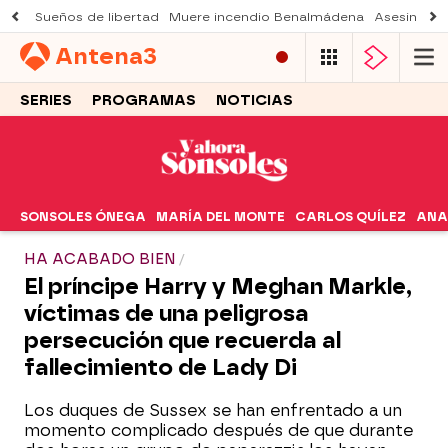
Sueños de libertad
Muere incendio Benalmádena
Asesinato a
Antena
3
SERIES
PROGRAMAS
NOTICIAS
SONSOLES ÓNEGA
MARÍA DEL MONTE
CARLOS QUÍLEZ
ANA
HA ACABADO BIEN
El príncipe Harry y Meghan Markle,
víctimas de una peligrosa
persecución que recuerda al
fallecimiento de Lady Di
Los duques de Sussex se han enfrentado a un
momento complicado después de que durante