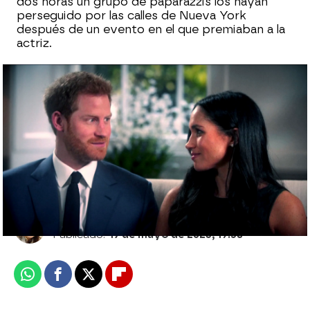
dos horas un grupo de paparazzis los hayan
perseguido por las calles de Nueva York
después de un evento en el que premiaban a la
actriz.
Rafa de Miguel, sobre el libro del príncipe
Harry: "Ha sido una auténtica explosión,
no ha dejado títere con cabeza"
Sara Ruiz
Publicado:
17 de mayo de 2023, 19:58
Whatsapp
Facebook
X
Flipboard