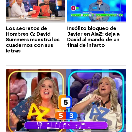
Los secretos de
Insólito bloqueo de
Hombres G: David
Javier en AlaZ: deja a
Summers muestra los
David al mando de un
cuadernos con sus
final de infarto
letras