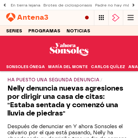
En tierra lejana
Brotes de ciclosporiasis
Padre no hay más q
Antena
3
SERIES
PROGRAMAS
NOTICIAS
SONSOLES ÓNEGA
MARÍA DEL MONTE
CARLOS QUÍLEZ
ANA
HA PUESTO UNA SEGUNDA DENUNCIA
Nelly denuncia nuevas agresiones
por dirigir una casa de citas:
"Estaba sentada y comenzó una
lluvia de piedras"
Después de denunciar en Y ahora Sonsoles el
calvario por el que está pasando, Nelly ha