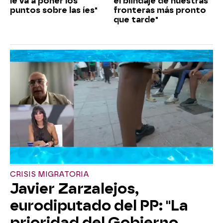
le va a poner los
el blindaje de nuestras
puntos sobre las íes"
fronteras más pronto
que tarde"
CRISIS MIGRATORIA
Javier Zarzalejos,
eurodiputado del PP: "La
prioridad del Gobierno