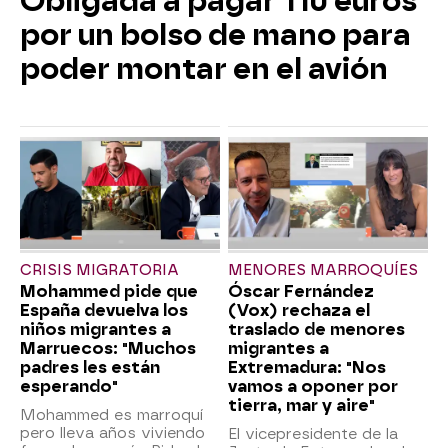
Obligada a pagar 110 euros
por un bolso de mano para
poder montar en el avión
CRISIS MIGRATORIA
MENORES MARROQUÍES
Mohammed pide que
Óscar Fernández
España devuelva los
(Vox) rechaza el
niños migrantes a
traslado de menores
Marruecos: "Muchos
migrantes a
padres les están
Extremadura: "Nos
esperando"
vamos a oponer por
tierra, mar y aire"
Mohammed es marroquí
pero lleva años viviendo
El vicepresidente de la