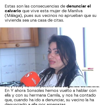
Estas son las consecuencias de
denunciar el
calvario
que vive esta mujer de Manilva
(Málaga), pues sus vecinos no aprueban que su
vivienda sea una casa de citas.
Nelly y sus trabajadoras denuncian el acoso
constante al que se están viendo sometidas
desde hace 4 meses
: piedras contra sus
ventanas y cristales por todo el piso.
Sus vecinos, sin embargo,
han negado ser los
culpables
, aunque las pruebas dicen lo contrario,
pues hay vídeos en los que se ve cómo intentan
echar la puerta abajo o les sacan cuchillos por el
balcón.
Hoy Nelly ha interpuesto
una segunda denuncia
.
En Y ahora Sonsoles hemos vuelto a hablar con
ella y con su hermana Camila, y nos ha contado
que, cuando ha ido a denunciar, su vecino la ha
denunciado a ella por amenazas.