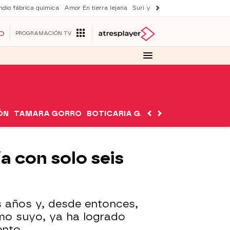
ndio fábrica química
Amor En tierra lejana
Suri y Tom Cruise
La ruleta de 
O
PROGRAMACIÓN TV
ÓN
TAMARA GORRO
BOTICARIA GARCÍA
NUTRIMÁN
ía con solo seis
es años y, desde entonces,
mo suyo, ya ha logrado
ento.