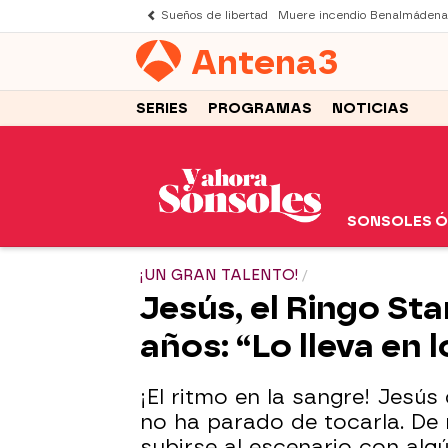
Sueños de libertad
Muere incendio Benalmádena
Antena
3
SERIES
PROGRAMAS
NOTICIAS
SONSOLES 
¡UN GRAN TALENTO!
Jesús, el Ringo Sta
años: “Lo lleva en 
¡El ritmo en la sangre! Jesús
no ha parado de tocarla. De
subirse al escenario con alg