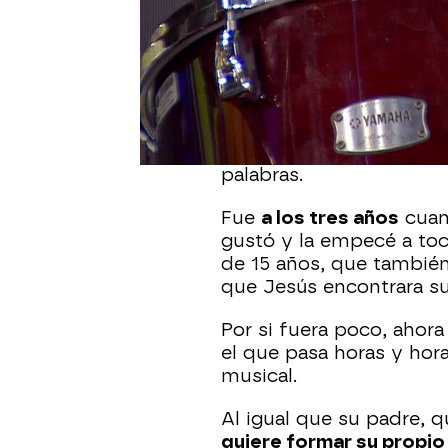
Si alguien nos pregunta 
sabríamos qué responder
convertido en un virtuos
Llega el ritmo en las v
nadie que sea capaz de p
Sonsoles y, como suele 
palabras.
Fue
a los tres años
cuand
gustó y la empecé a toc
de 15 años, que también 
que Jesús encontrara su
Por si fuera poco, ahor
el que pasa horas y hor
musical.
Al igual que su padre, q
quiere formar su propio