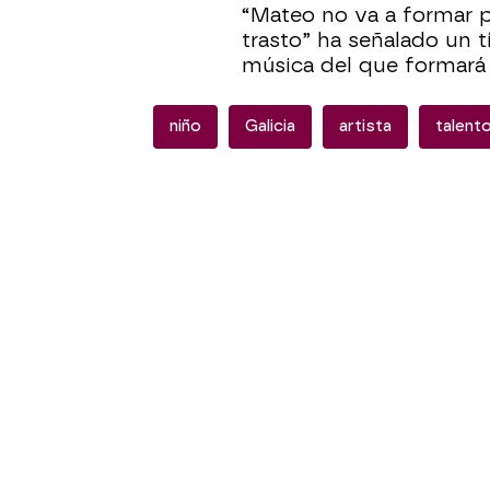
“Mateo no va a formar 
trasto” ha señalado un 
música del que formará 
niño
Galicia
artista
talent