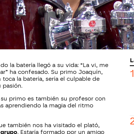
si este niño es real, nosotros tampoco
. Con tan solo seis años,
Jesús se ha
o de la batería
.
enos y cuando coge las baquetas no hay
ararle. Ha visitado el plató de Y ahora
hacer, ha dejado a todo el mundo sin
L
o la batería llegó a su vida: “La vi, me
ar” ha confesado. Su primo Joaquín,
toca la batería, sería el culpable de
 pasión.
a su primo es también su profesor con
as aprendiendo la magia del ritmo
ue también nos ha visitado el plató,
 grupo
. Estaría formado por un amigo