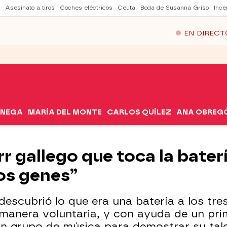
Asesinato a tiros
Coches eléctricos
Ceuta
Boda de Susanna Griso
Ince
EN DIRECT
ÓNEGA
MARÍA DEL MONTE
CARLOS QUÍLEZ
ANA OBREG
rr gallego que toca la bater
los genes”
 descubrió lo que era una batería a los tr
 manera voluntaria, y con ayuda de un pri
ún grupo de música para demostrar su tal