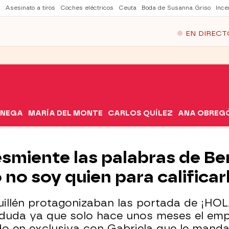
Asesinato a tiros
Coches eléctricos
Ceuta
Boda de Susanna Griso
Ince
EN DIRECT
ÓNEGA
MARÍA DEL MONTE
CARLOS QUÍLEZ
ANA OBREG
esmiente las palabras de B
o no soy quien para calific
illén protagonizaban las portada de ¡HOLA
duda ya que solo hace unos meses el emp
o en exclusiva con Gabriela que le mandab