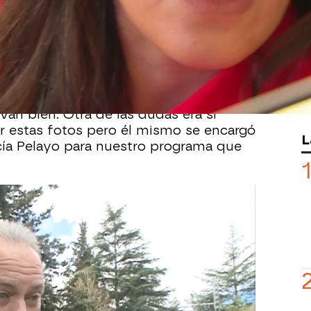
nto a su hijo David en la portada de la
de varios meses de negativas
. Al parecer, esta decisión ha sido
e que su pequeño viva 'escondido'.
la duda sobre la relación entre él y
 posaban por separado en la revista
van bien. Otra de las dudas era si
r estas fotos pero él mismo se encargó
L
cía Pelayo para nuestro programa que
 de este programa hablaban con
eguraba que todo el dinero cobrado irá
Eso sí, la empresaria no
ón y l
e mandaba un dardito a Bertín
dre
.
. Yo siempre voy a tener buenas