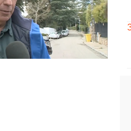
tarlo.
Yo no soy quien para calificarlo
 ya está", lanzaba Garbriela. ¡Dale al