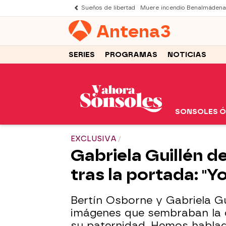
Sueños de libertad
Muere incendio Benalmádena
Antena
3
SERIES
PROGRAMAS
NOTICIAS
SONSOLES 
EXCLUSIVA
Gabriela Guillén d
tras la portada: "Y
Bertín Osborne y Gabriela Gu
imágenes que sembraban la 
su paternidad. Hemos hablad