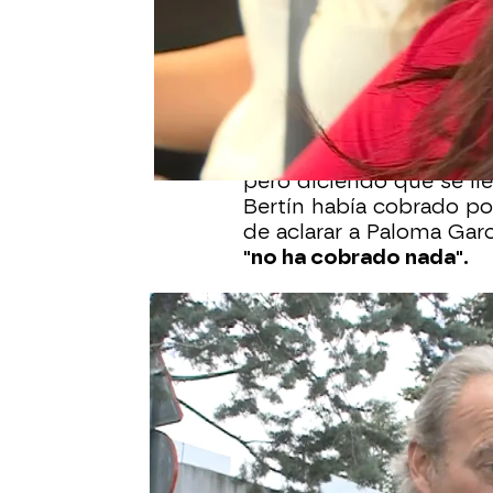
Bertín Osborne posaba ju
revista ¡HOLA!
después 
respecto a su paternidad
tomada porque no quier
Las imágenes sembraban 
Gabriela Guillén ya que
pero diciendo que se lle
Bertín había cobrado po
de aclarar a Paloma Gar
"no ha cobrado nada".
Más tarde, las cámaras
Gabriela Guillén que as
destinado para su hijo. 
desaprovechaba la ocasi
sobre su papel como pa
"Es el padre de mi hijo