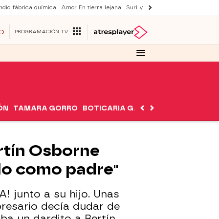
ndio fábrica química
Amor En tierra lejana
Suri y Tom Cruise
La ruleta de 
O
PROGRAMACIÓN TV
ÓN
TAMARA GORRO
BOTICARIA GARCÍA
NUTRIMÁN
ertín Osborne
arlo como padre"
! junto a su hijo. Unas
resario decía dudar de
a un dardito a Bertín.