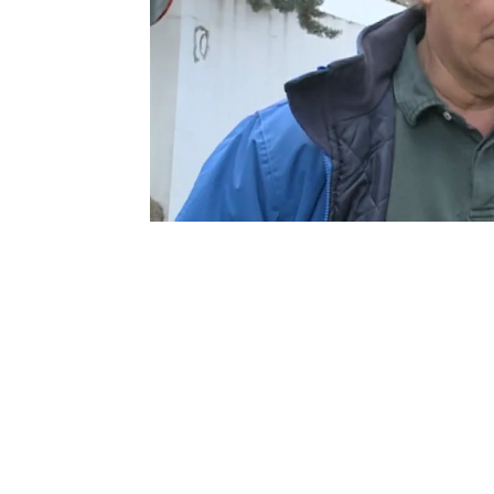
palabras hacia él... Inten
cada uno es como puede y
play!