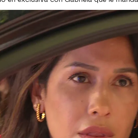
Whatsapp
Facebook
X
Flipboa
2:13