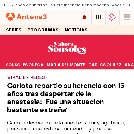
Sueños de libertad
Muere incendio Benalmádena
Asesinato a
Antena
3
SERIES
PROGRAMAS
NOTICIAS
SONSOLES ÓNEGA
MARÍA DEL MONTE
CARLOS QUÍLEZ
ANA
VIRAL EN REDES
Carlota repartió su herencia con 15
años tras despertar de la
anestesia: "Fue una situación
bastante extraña"
Carlota despertó de la anestesia muy agobiada,
pensando que estaba muriendo, y por ese