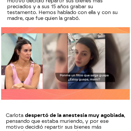
motivo decidió repartir sus bienes más
preciados y a sus 15 años grabar su
testamento. Hemos hablado con ella y con su
madre, que fue quien la grabó.
Sara Ruiz
Publicado:
12 de junio de 2024, 20:07
Whatsapp
Facebook
X
Flipboard
Carlota
despertó de la anestesia muy agobiada
,
pensando que estaba muriendo, y por ese
motivo decidió repartir sus bienes más