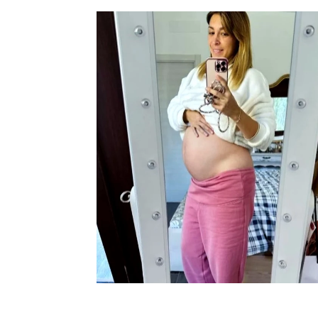
famosos
Gisela