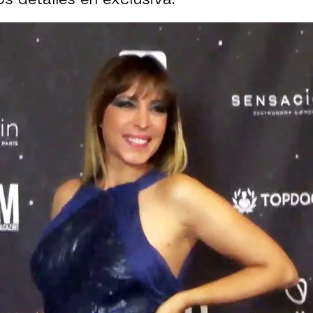
Whatsapp
Facebook
X
Flipboa
19