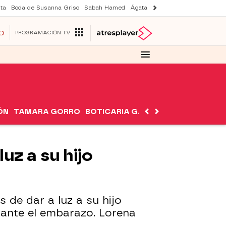
ta
Boda de Susanna Griso
Sabah Hamed
Ágata y Lola
Suri y Tom Cruise
O
PROGRAMACIÓN TV
ÓN
TAMARA GORRO
BOTICARIA GARCÍA
NUTRIMÁN
uz a su hijo
 de dar a luz a su hijo
rante el embarazo. Lorena