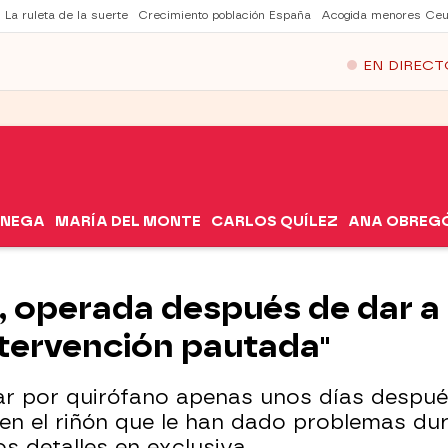
La ruleta de la suerte
Crecimiento población España
Acogida menores Ceu
EN DIRECT
ÓNEGA
MARÍA DEL MONTE
CARLOS QUÍLEZ
ANA OBREG
 operada después de dar a l
intervención pautada"
ar por quirófano apenas unos días después
 en el riñón que le han dado problemas du
 detalles en exclusiva.