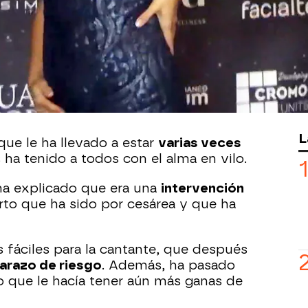
r
operada de las piedras en el riñón
 hijo Indiana, tan solo tres días
ido su sueño de convertirse en
lana dio a luz a Indiana,
su primer hijo
ga, tras someterse a un tratamiento de
L
ue le ha llevado a estar
varias veces
ha tenido a todos con el alma en vilo.
ha explicado que era una
intervención
arto que ha sido por cesárea y que ha
fáciles para la cantante, que después
arazo de riesgo
. Además, ha pasado
o que le hacía tener aún más ganas de