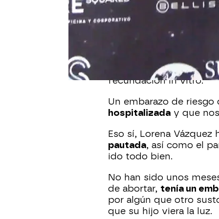
Gisela ha tenido que se
después de dar a luz a su
después de haber cumpl
madre.
El pasado sábado la cata
junto a José Ángel Orte
fecundación in vitro.
Un embarazo de riesgo q
hospitalizada
y que nos 
Eso sí, Lorena Vázquez 
pautada
, así como el p
ido todo bien.
No han sido unos meses 
de abortar,
tenía un emb
por algún que otro sust
que su hijo viera la luz.