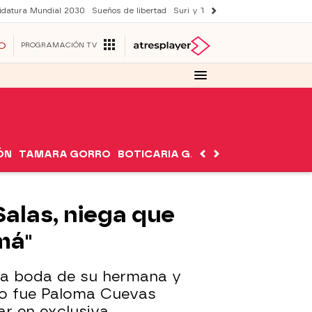
idatura Mundial 2030
Sueños de libertad
Suri y Tom Cruise
YAS verano
O
PROGRAMACIÓN TV
ÓN
TAMARA GORRO
BOTICARIA GARCÍA
NUTRIMÁN
alas, niega que
amá"
 la boda de su hermana y
 no fue Paloma Cuevas
ar en exclusiva.