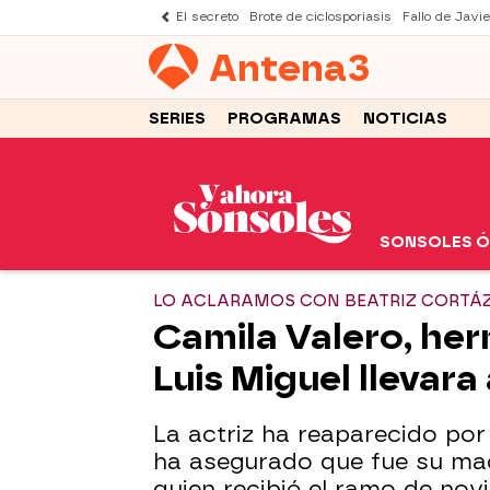
El secreto
Brote de ciclosporiasis
Fallo de Javi
Antena
3
SERIES
PROGRAMAS
NOTICIAS
SONSOLES 
LO ACLARAMOS CON BEATRIZ CORTÁ
Camila Valero, her
Luis Miguel llevara 
La actriz ha reaparecido po
ha asegurado que fue su mad
quien recibió el ramo de nov