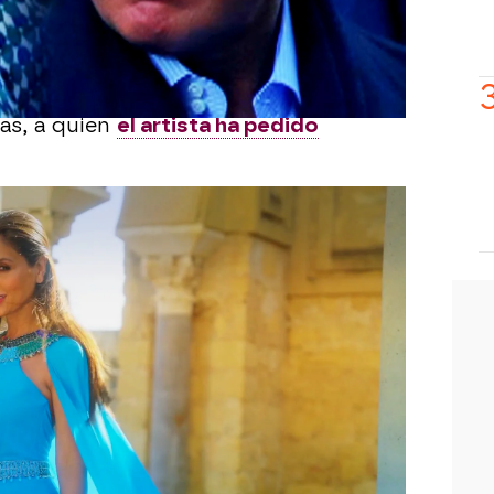
tiene.
ada de la guerra familiar ha sido Beatriz
exclusiva en 'Y ahora Sonsoles' que
r a su hija, quien, además, le dio el ramo
as, a quien
el artista ha pedido
 desmentido esto último
y ha
quien cogió el ramo.
Cortázar
ado en directo en 'Y ahora Sonsoles'
currido. Ha dejado claro que las
endido
a mucha gente cercana porque
 en la boda entre todos los