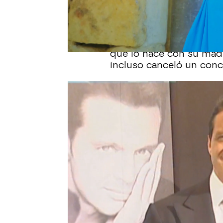
familiares.
Además, la periodista se
hija al altar y ha matiz
que lo hace con su madr
incluso canceló un conci
"Luis Miguel en ningún
ha actuado como padre",
ha explicado,
ni siquier
enlace.
Paloma Cuevas
famosos
Luis