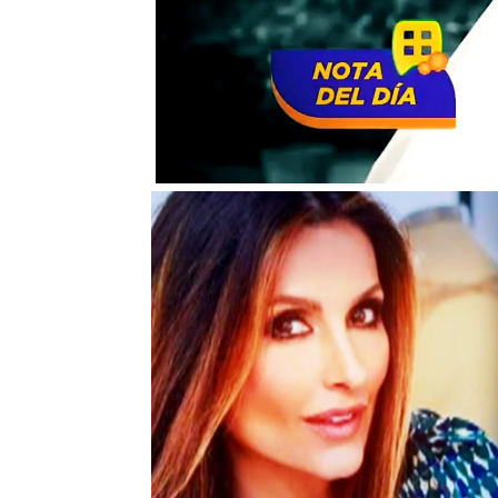
La actriz Camila Valero,
durante su primera apar
Luis Miguel en la boda d
Cuevas
y cuyas imágene
Sonsoles'.
La hermana pequeña de 
informaciones que se h
haya llevado al altar
a l
"Fue mi mamá. Al final el
asegurado, y ha añadido
artista haya eclipsado la
Con estas revelaciones,
destacado tanto la fig
y es que, aunque Michel