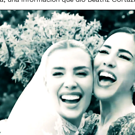
usar a Luis Miguel de no pasarle la pensión alim
Whatsapp
Facebook
X
Flipboa
 19:24