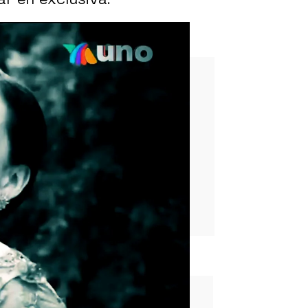
enticia de sus hijas
rd