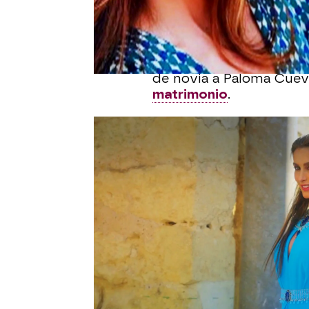
padre
, la familia se man
Por otro lado, una afect
Cortázar, que contó en 
Luis Miguel llevó al alta
de novia a Paloma Cuev
matrimonio
.
Sin embargo, Camila
ha
asegurado que ella fue 
La versión de Beatriz 
Beatriz Cortázar ha entr
para aclarar lo que ha o
declaraciones
han sorpr
hubo muy buen ambiente