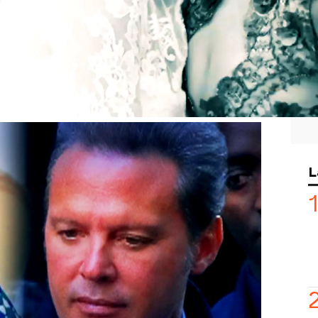
 hermana de Michelle Salas, ha hablado
ición pública acerca del papel que tuvo
e la joven, a la que
acudió con Paloma
s vimos en exclusiva en 'Y ahora
Michelle no parece contenta con las
an conocido y niega que el cantante
L
a protagonista de la boda.
la fue la que siempre estuvo ahí"
, ha
 que no cree que la presencia del
 de Michelle Salas.
 la hija menor de Stephanie Salas ha
ura de su madre como la de su hermana
le
haya acercado posturas con su