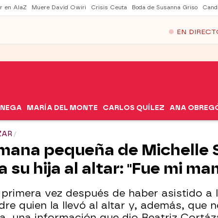
er en AlaZ
Muere David Owiri
Crisis Ceuta
Boda de Susanna Griso
Cand
EN DIRECT
ÓNEGA
MARÍA DEL MONTE
CARLOS QUÍLEZ
ANA OBREG
ZAR
mana pequeña de Michelle S
a su hija al altar: "Fue mi m
r primera vez después de haber asistido a
re quien la llevó al altar y, además, que
ia, una información que dio Beatriz Cortáz