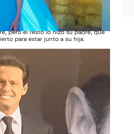
 ratifica en que Luis Miguel llevó a su
ado que hay
un primer tramo del camino
e, pero el resto lo hizo su padre, que
erto para estar junto a su hija.
 momento ha buscado el protagonismo,
 ha dicho la periodista, pues, además,
a han salido fotos
del artista en el
 Miguel