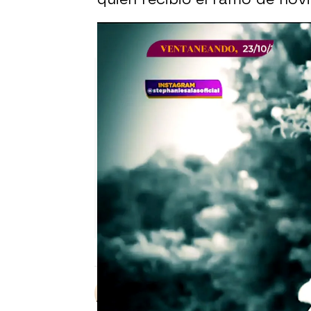
Aracely Árambula mintió al ac
Sara Ruiz
Publicado:
24 de octubre de 2023,