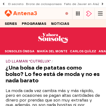
El secreto
Brote de ciclosporiasis
Fallo de Javier en AlaZ
Mu
Antena
3
SERIES
PROGRAMAS
NOTICIAS
SONSOLES ÓNEGA
MARÍA DEL MONTE
CARLOS QUÍLEZ
ANA
LO LLAMAN "CUTRELUX"
¿Una bolsa de patatas como
bolso? Lo feo está de moda y no es
nada barato
La moda cada vez cambia más y más rápido,
pero en ocasiones se pagan altas cantidades de
dinero por prendas que son muy extrañas y
que, además, no son nada bonitas ni por