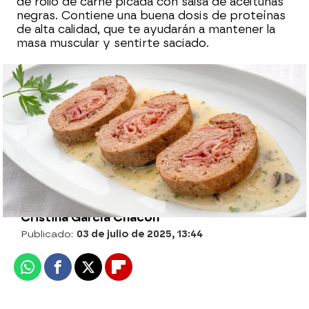
de rollo de carne picada con salsa de aceitunas
negras. Contiene una buena dosis de proteínas
de alta calidad, que te ayudarán a mantener la
masa muscular y sentirte saciado.
¡Receta lista en 8 minutos! Así elabora
Arguiñano la dorada con refrito y
guindillas fritas
Cristina García Chacón
Publicado:
03 de julio de 2025, 13:44
Whatsapp
Facebook
X
Flipboard