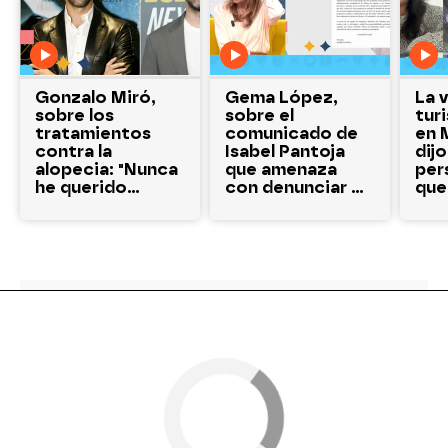
Gonzalo Miró,
Gema López,
La 
sobre los
sobre el
tur
tratamientos
comunicado de
en 
contra la
Isabel Pantoja
dij
alopecia: "Nunca
que amenaza
per
he querido
con denunciar a
que
afrontar las
periodistas y
qui
consecuencias"
medios: "Es un
aviso para que
no salgan más
informaciones"