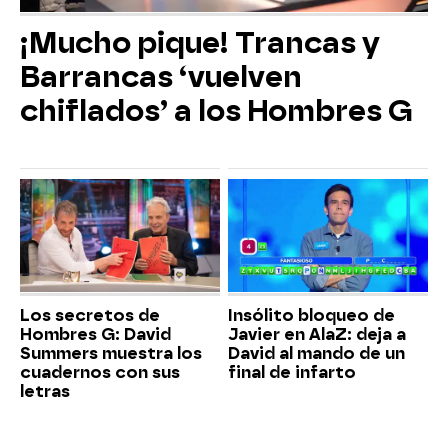
¡Mucho pique! Trancas y
Barrancas ‘vuelven
chiflados’ a los Hombres G
Los secretos de
Insólito bloqueo de
Hombres G: David
Javier en AlaZ: deja a
Summers muestra los
David al mando de un
cuadernos con sus
final de infarto
letras