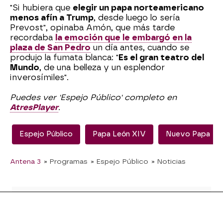
"Si hubiera que
elegir un papa norteamericano
menos afín a Trump
, desde luego lo sería
Prevost", opinaba Amón, que más tarde
recordaba
la emoción que le embargó en la
plaza de San Pedro
un día antes, cuando se
produjo la fumata blanca: "
Es el gran teatro del
Mundo
, de una belleza y un esplendor
inverosímiles".
Puedes ver 'Espejo Público' completo en
AtresPlayer
.
Espejo Público
Papa León XIV
Nuevo Papa
Antena 3
» Programas
» Espejo Público
» Noticias