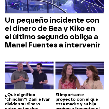
Un pequeño incidente con
el dinero de Bea y Kiko en
el último segundo obliga a
Manel Fuentes a intervenir
¿Qué significa
El importante
"chinchín"? Dani e Iván
proyecto con el que
dividen su dinero
esta madre y su hija
entre estas dos
aspiran a fomentar el