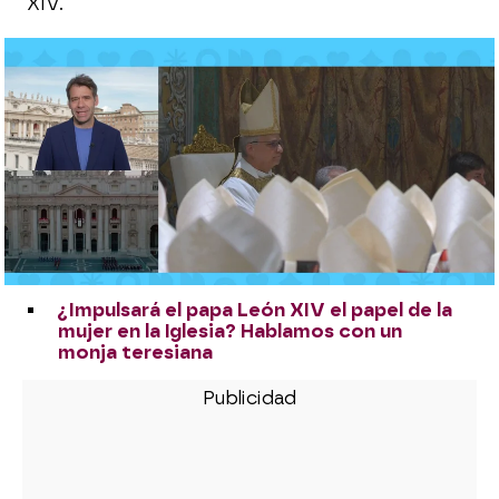
XIV.
Última hora del nuevo papa León XIV, en
directo: lamenta que la fe cristiana se vea
reducida a lo "absurdo" en su primera misa
El padre Ángel, sobre el papa León XIV:
"Han elegido un papa que muchos no
esperábamos"
Las claves de la vestimenta del nuevo
papa León XIV que los expertos
entienden como un viraje a la Iglesia más
tradicional
¿Impulsará el papa León XIV el papel de la
mujer en la Iglesia? Hablamos con un
monja teresiana