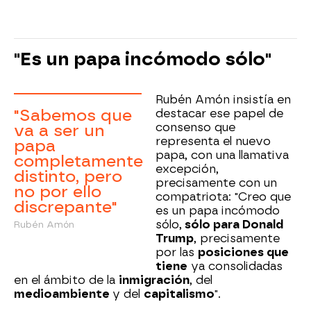
"Es un papa incómodo sólo"
Rubén Amón insistía en
"Sabemos que
destacar ese papel de
consenso que
va a ser un
representa el nuevo
papa
papa, con una llamativa
completamente
excepción,
distinto, pero
precisamente con un
no por ello
compatriota: "Creo que
discrepante"
es un papa incómodo
sólo,
sólo para Donald
Rubén Amón
Trump
, precisamente
por las
posiciones que
tiene
ya consolidadas
en el ámbito de la
inmigración
, del
medioambiente
y del
capitalismo
".